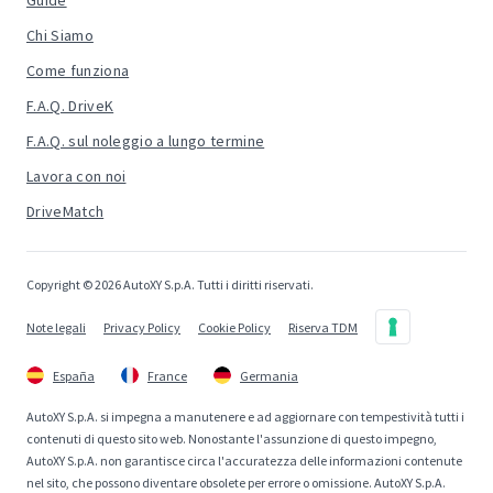
Guide
Chi Siamo
Come funziona
F.A.Q. DriveK
F.A.Q. sul noleggio a lungo termine
Lavora con noi
DriveMatch
Copyright © 2026 AutoXY S.p.A. Tutti i diritti riservati.
Note legali
Privacy Policy
Cookie Policy
Riserva TDM
España
France
Germania
AutoXY S.p.A. si impegna a manutenere e ad aggiornare con tempestività tutti i
contenuti di questo sito web. Nonostante l'assunzione di questo impegno,
AutoXY S.p.A. non garantisce circa l'accuratezza delle informazioni contenute
nel sito, che possono diventare obsolete per errore o omissione. AutoXY S.p.A.