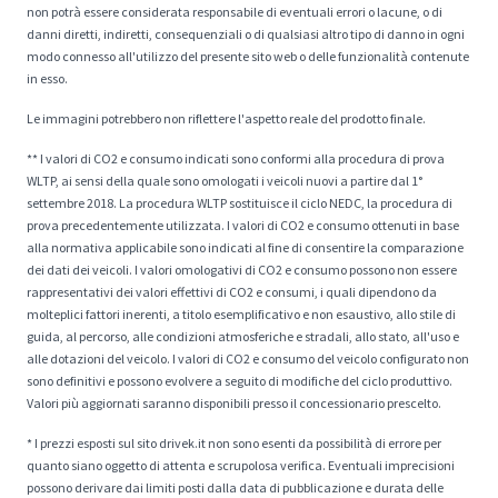
non potrà essere considerata responsabile di eventuali errori o lacune, o di
danni diretti, indiretti, consequenziali o di qualsiasi altro tipo di danno in ogni
modo connesso all'utilizzo del presente sito web o delle funzionalità contenute
in esso.
Le immagini potrebbero non riflettere l'aspetto reale del prodotto finale.
** I valori di CO2 e consumo indicati sono conformi alla procedura di prova
WLTP, ai sensi della quale sono omologati i veicoli nuovi a partire dal 1°
settembre 2018. La procedura WLTP sostituisce il ciclo NEDC, la procedura di
prova precedentemente utilizzata. I valori di CO2 e consumo ottenuti in base
alla normativa applicabile sono indicati al fine di consentire la comparazione
dei dati dei veicoli. I valori omologativi di CO2 e consumo possono non essere
rappresentativi dei valori effettivi di CO2 e consumi, i quali dipendono da
molteplici fattori inerenti, a titolo esemplificativo e non esaustivo, allo stile di
guida, al percorso, alle condizioni atmosferiche e stradali, allo stato, all'uso e
alle dotazioni del veicolo. I valori di CO2 e consumo del veicolo configurato non
sono definitivi e possono evolvere a seguito di modifiche del ciclo produttivo.
Valori più aggiornati saranno disponibili presso il concessionario prescelto.
* I prezzi esposti sul sito drivek.it non sono esenti da possibilità di errore per
quanto siano oggetto di attenta e scrupolosa verifica. Eventuali imprecisioni
possono derivare dai limiti posti dalla data di pubblicazione e durata delle