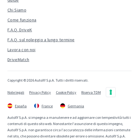
Guide
Chi Siamo
Come funziona
F.A.Q. DriveK
F.A.Q. sul noleggio a lungo termine
Lavora con noi
DriveMatch
Copyright © 2026 AutoXY S.p.A. Tutti i diritti riservati.
Note legali
Privacy Policy
Cookie Policy
Riserva TDM
España
France
Germania
AutoXY S.p.A. si impegna a manutenere e ad aggiornare con tempestività tutti i
contenuti di questo sito web. Nonostante l'assunzione di questo impegno,
AutoXY S.p.A. non garantisce circa l'accuratezza delle informazioni contenute
nel sito, che possono diventare obsolete per errore o omissione. AutoXY S.p.A.