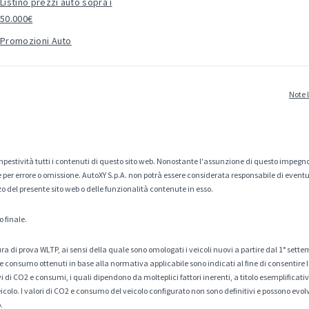
Listino prezzi auto sopra i
50.000€
Promozioni Auto
Note 
estività tutti i contenuti di questo sito web. Nonostante l'assunzione di questo impegno
er errore o omissione. AutoXY S.p.A. non potrà essere considerata responsabile di eventuali
zo del presente sito web o delle funzionalità contenute in esso.
o finale.
a di prova WLTP, ai sensi della quale sono omologati i veicoli nuovi a partire dal 1° sette
 consumo ottenuti in base alla normativa applicabile sono indicati al fine di consentire l
di CO2 e consumi, i quali dipendono da molteplici fattori inerenti, a titolo esemplificativo 
veicolo. I valori di CO2 e consumo del veicolo configurato non sono definitivi e possono evolv
.