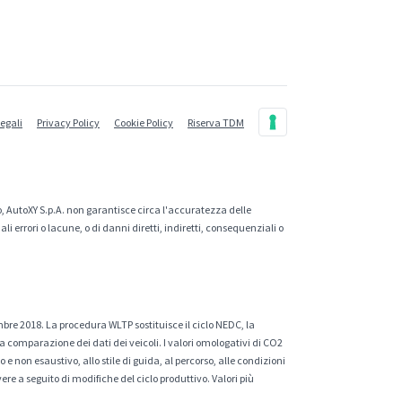
legali
Privacy Policy
Cookie Policy
Riserva TDM
, AutoXY S.p.A. non garantisce circa l'accuratezza delle
 errori o lacune, o di danni diretti, indiretti, consequenziali o
mbre 2018. La procedura WLTP sostituisce il ciclo NEDC, la
a comparazione dei dati dei veicoli. I valori omologativi di CO2
e non esaustivo, allo stile di guida, al percorso, alle condizioni
ere a seguito di modifiche del ciclo produttivo. Valori più