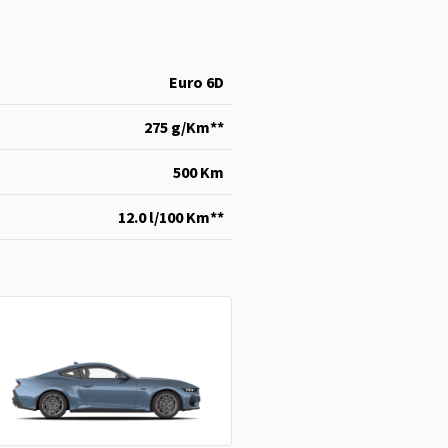
Euro 6D
275 g/Km**
500 Km
12.0 l/100 Km**