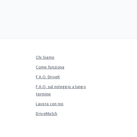
Chi Siamo
Come funziona
F.A.Q. DriveK
F.A.Q. sul noleggio a lungo
termine
Lavora con noi
DriveMatch