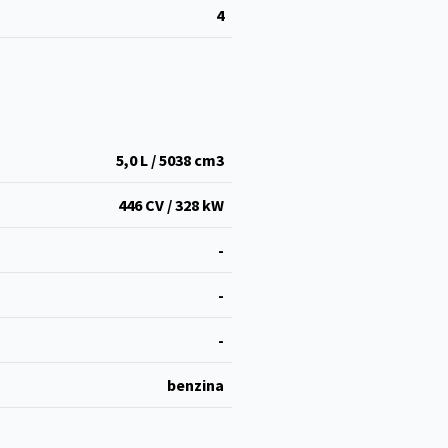
4
5,0 L / 5038 cm
3
446 CV / 328 kW
-
-
-
benzina