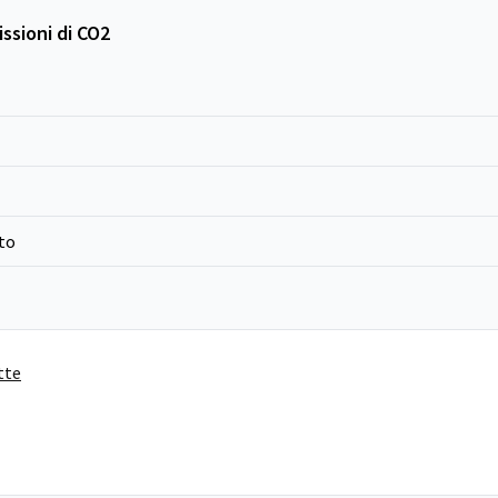
ssioni di CO2
to
tte