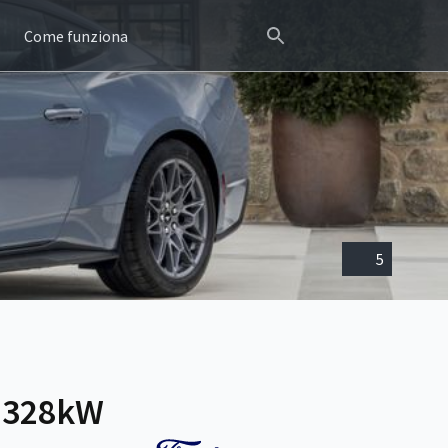
Come funziona
5
8 328kW