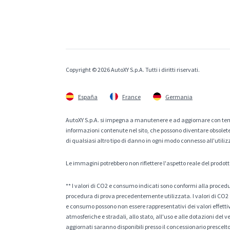
Copyright © 2026 AutoXY S.p.A. Tutti i diritti riservati.
España
France
Germania
AutoXY S.p.A. si impegna a manutenere e ad aggiornare con temp
informazioni contenute nel sito, che possono diventare obsolete p
di qualsiasi altro tipo di danno in ogni modo connesso all'utiliz
Le immagini potrebbero non riflettere l'aspetto reale del prodott
** I valori di CO2 e consumo indicati sono conformi alla procedur
procedura di prova precedentemente utilizzata. I valori di CO2 e
e consumo possono non essere rappresentativi dei valori effettivi 
atmosferiche e stradali, allo stato, all'uso e alle dotazioni del 
aggiornati saranno disponibili presso il concessionario prescelto