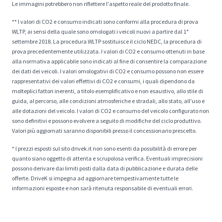
Le immagini potrebbero non riflettere l'aspetto reale del prodotto finale.
** I valori di CO2 e consumo indicati sono conformi alla procedura di prova
WLTP, ai sensi della quale sono omologati i veicoli nuovi a partire dal 1°
settembre 2018. La procedura WLTP sostituisce il ciclo NEDC, la procedura di
prova precedentemente utilizzata. I valori di CO2 e consumo ottenuti in base
alla normativa applicabile sono indicati al fine di consentire la comparazione
dei dati dei veicoli. I valori omologativi di CO2 e consumo possono non essere
rappresentativi dei valori effettivi di CO2 e consumi, i quali dipendono da
molteplici fattori inerenti, a titolo esemplificativo e non esaustivo, allo stile di
guida, al percorso, alle condizioni atmosferiche e stradali, allo stato, all'uso e
alle dotazioni del veicolo. I valori di CO2 e consumo del veicolo configurato non
sono definitivi e possono evolvere a seguito di modifiche del ciclo produttivo.
Valori più aggiornati saranno disponibili presso il concessionario prescelto.
* I prezzi esposti sul sito drivek.it non sono esenti da possibilità di errore per
quanto siano oggetto di attenta e scrupolosa verifica. Eventuali imprecisioni
possono derivare dai limiti posti dalla data di pubblicazione e durata delle
offerte. DriveK si impegna ad aggiornare tempestivamente tutte le
informazioni esposte e non sarà ritenuta responsabile di eventuali errori.