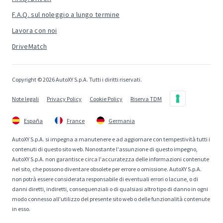
F.A.Q. sul noleggio a lungo termine
Lavora con noi
DriveMatch
Copyright © 2026 AutoXY S.p.A. Tutti i diritti riservati.
Note legali
Privacy Policy
Cookie Policy
Riserva TDM
España
France
Germania
AutoXY S.p.A. si impegna a manutenere e ad aggiornare con tempestività tutti i
contenuti di questo sito web. Nonostante l'assunzione di questo impegno,
AutoXY S.p.A. non garantisce circa l'accuratezza delle informazioni contenute
nel sito, che possono diventare obsolete per errore o omissione. AutoXY S.p.A.
non potrà essere considerata responsabile di eventuali errori o lacune, o di
danni diretti, indiretti, consequenziali o di qualsiasi altro tipo di danno in ogni
modo connesso all'utilizzo del presente sito web o delle funzionalità contenute
in esso.