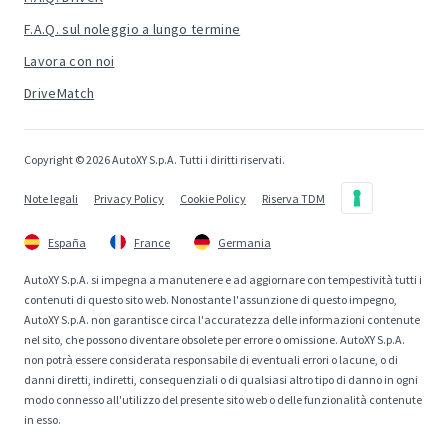
F.A.Q. sul noleggio a lungo termine
Lavora con noi
DriveMatch
Copyright © 2026 AutoXY S.p.A. Tutti i diritti riservati.
Note legali
Privacy Policy
Cookie Policy
Riserva TDM
España
France
Germania
AutoXY S.p.A. si impegna a manutenere e ad aggiornare con tempestività tutti i
contenuti di questo sito web. Nonostante l'assunzione di questo impegno,
AutoXY S.p.A. non garantisce circa l'accuratezza delle informazioni contenute
nel sito, che possono diventare obsolete per errore o omissione. AutoXY S.p.A.
non potrà essere considerata responsabile di eventuali errori o lacune, o di
danni diretti, indiretti, consequenziali o di qualsiasi altro tipo di danno in ogni
modo connesso all'utilizzo del presente sito web o delle funzionalità contenute
in esso.