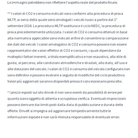
Le immagini potrebbero non riflettere l'aspetto reale del prodotto finale.
** I valori di CO2 e consumo indicati sono conformi alla procedura di prova
WLTP, ai sensi della quale sono omologati i veicoli nuovi a partire dal 1°
settembre 2018. La procedura WLTP sostituisce il ciclo NEDC, la procedura di
prova precedentemente utilizzata. I valori di CO2 e consumo ottenuti in base
alla normativa applicabile sono indicati al fine di consentire la comparazione
dei dati dei veicoli. I valori omologativi di CO2 e consumo possono non essere
rappresentativi dei valori effettivi di CO2 e consumi, i quali dipendono da
molteplici fattori inerenti, a titolo esemplificativo e non esaustivo, allo stile di
guida, al percorso, alle condizioni atmosferiche e stradali, allo stato, all'uso e
alle dotazioni del veicolo. I valori di CO2 e consumo del veicolo configurato non
sono definitivi e possono evolvere a seguito di modifiche del ciclo produttivo.
Valori più aggiornati saranno disponibili presso il concessionario prescelto.
* I prezzi esposti sul sito drivek.it non sono esenti da possibilità di errore per
quanto siano oggetto di attenta e scrupolosa verifica. Eventuali imprecisioni
possono derivare dai limiti posti dalla data di pubblicazione e durata delle
offerte. DriveK si impegna ad aggiornare tempestivamente tutte le
informazioni esposte e non sarà ritenuta responsabile di eventuali errori.