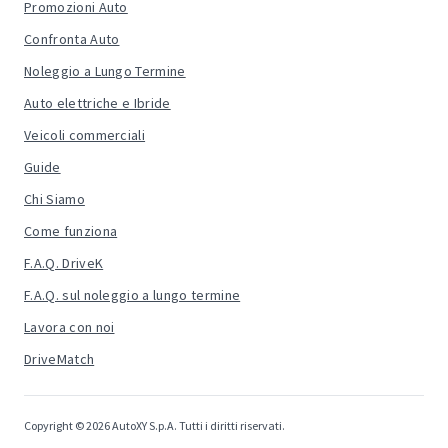
Promozioni Auto
Confronta Auto
Noleggio a Lungo Termine
Auto elettriche e Ibride
Veicoli commerciali
Guide
Chi Siamo
Come funziona
F.A.Q. DriveK
F.A.Q. sul noleggio a lungo termine
Lavora con noi
DriveMatch
Copyright © 2026 AutoXY S.p.A. Tutti i diritti riservati.