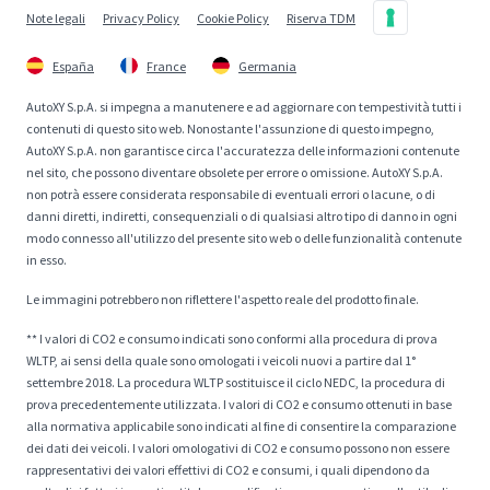
Note legali
Privacy Policy
Cookie Policy
Riserva TDM
España
France
Germania
AutoXY S.p.A. si impegna a manutenere e ad aggiornare con tempestività tutti i
contenuti di questo sito web. Nonostante l'assunzione di questo impegno,
AutoXY S.p.A. non garantisce circa l'accuratezza delle informazioni contenute
nel sito, che possono diventare obsolete per errore o omissione. AutoXY S.p.A.
non potrà essere considerata responsabile di eventuali errori o lacune, o di
danni diretti, indiretti, consequenziali o di qualsiasi altro tipo di danno in ogni
modo connesso all'utilizzo del presente sito web o delle funzionalità contenute
in esso.
Le immagini potrebbero non riflettere l'aspetto reale del prodotto finale.
** I valori di CO2 e consumo indicati sono conformi alla procedura di prova
WLTP, ai sensi della quale sono omologati i veicoli nuovi a partire dal 1°
settembre 2018. La procedura WLTP sostituisce il ciclo NEDC, la procedura di
prova precedentemente utilizzata. I valori di CO2 e consumo ottenuti in base
alla normativa applicabile sono indicati al fine di consentire la comparazione
dei dati dei veicoli. I valori omologativi di CO2 e consumo possono non essere
rappresentativi dei valori effettivi di CO2 e consumi, i quali dipendono da