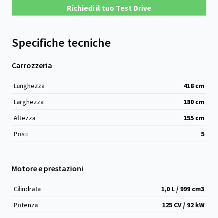
Richiedi il tuo Test Drive
Specifiche tecniche
Carrozzeria
Lunghezza
418
cm
Larghezza
180
cm
Altezza
155
cm
Posti
5
Motore e prestazioni
Cilindrata
1,0 L / 999 cm
3
Potenza
125 CV / 92 kW