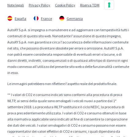
Note legali
Privacy Policy
Cookie Policy
Riserva TDM
España
France
Germania
AutoXY S.p.A. si impegna a manutenere e ad aggiornare con tempestività tutti i
contenuti di questo sito web. Nonostante l'assunzione di questo impegno,
AutoXY S.p.A. non garantisce circa l'accuratezza delle informazioni contenute
nel sito, che possono diventare obsolete per errore o omissione. AutoXY S.p.A.
non potrà essere considerata responsabile di eventuali errori o lacune, o di
danni diretti, indiretti, consequenziali o di qualsiasi altro tipo di danno in ogni
modo connesso all'utilizzo del presente sito web o delle funzionalità contenute
in esso.
Le immagini potrebbero non riflettere l'aspetto reale del prodotto finale.
** I valori di CO2 e consumo indicati sono conformi alla procedura di prova
WLTP, ai sensi della quale sono omologati i veicoli nuovi a partire dal 1°
settembre 2018. La procedura WLTP sostituisce il ciclo NEDC, la procedura di
prova precedentemente utilizzata. I valori di CO2 e consumo ottenuti in base
alla normativa applicabile sono indicati al fine di consentire la comparazione
dei dati dei veicoli. I valori omologativi di CO2 e consumo possono non essere
rappresentativi dei valori effettivi di CO2 e consumi, i quali dipendono da