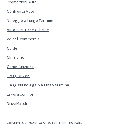
Promozioni Auto
Confronta Auto
Noleggio a Lungo Termine
Auto elettriche e Ibride
Veicoli commerciali
Guide
Chi Siamo
Come funziona
F.A.Q. DriveK
F.A.Q. sul noleggio a lungo termine
Lavora con noi
DriveMatch
Copyright © 2026 AutoXY S.p.A. Tutti i diritti riservati.