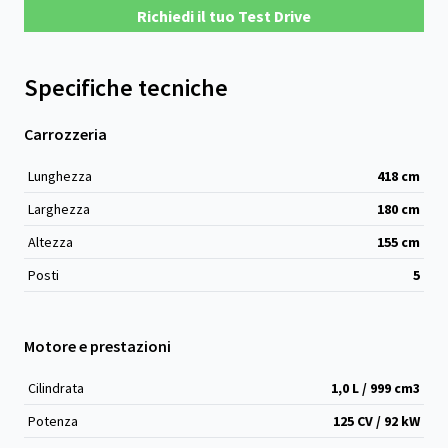
Richiedi il tuo Test Drive
Specifiche tecniche
Carrozzeria
Lunghezza
418
cm
Larghezza
180
cm
Altezza
155
cm
Posti
5
Motore e prestazioni
Cilindrata
1,0 L / 999 cm
3
Potenza
125 CV / 92 kW