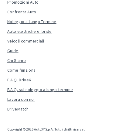
Promozioni Auto
Confronta Auto
Noleggio a Lungo Termine
Auto elettriche e Ibride
Veicoli commerciali
Guide
Chi Siamo
Come funziona
F.A.Q. DriveK
F.A.Q. sul noleggio a lungo termine
Lavora con noi
DriveMatch
Copyright © 2026 AutoXY S.p.A. Tutti i diritti riservati.