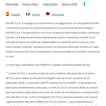
Note legali
Privacy Policy
Cookie Policy
Riserva TDM
España
France
Germania
AutoXY S.p.A. si impegna a manutenere e ad aggiornare con tempestività tutti i
contenuti di questo sito web. Nonostante l'assunzione di questo impegno,
AutoXY S.p.A. non garantisce circa l'accuratezza delle informazioni contenute
nel sito, che possono diventare obsolete per errore o omissione. AutoXY S.p.A.
non potrà essere considerata responsabile di eventuali errori o lacune, o di
danni diretti, indiretti, consequenziali o di qualsiasi altro tipo di danno in ogni
modo connesso all'utilizzo del presente sito web o delle funzionalità contenute
in esso.
Le immagini potrebbero non riflettere l'aspetto reale del prodotto finale.
** I valori di CO2 e consumo indicati sono conformi alla procedura di prova
WLTP, ai sensi della quale sono omologati i veicoli nuovi a partire dal 1°
settembre 2018. La procedura WLTP sostituisce il ciclo NEDC, la procedura di
prova precedentemente utilizzata. I valori di CO2 e consumo ottenuti in base
alla normativa applicabile sono indicati al fine di consentire la comparazione
dei dati dei veicoli. I valori omologativi di CO2 e consumo possono non essere
rappresentativi dei valori effettivi di CO2 e consumi, i quali dipendono da