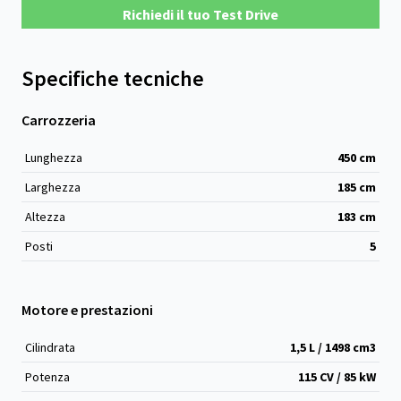
Richiedi il tuo Test Drive
Specifiche tecniche
Carrozzeria
Lunghezza
450
cm
Larghezza
185
cm
Altezza
183
cm
Posti
5
Motore e prestazioni
Cilindrata
1,5 L / 1498 cm
3
Potenza
115 CV / 85 kW