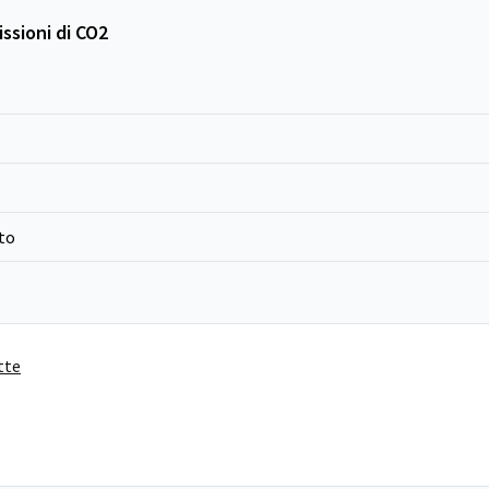
ssioni di CO2
to
tte