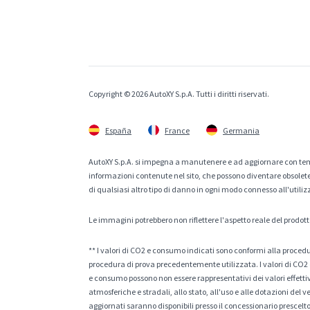
Copyright © 2026 AutoXY S.p.A. Tutti i diritti riservati.
España
France
Germania
AutoXY S.p.A. si impegna a manutenere e ad aggiornare con temp
informazioni contenute nel sito, che possono diventare obsolete p
di qualsiasi altro tipo di danno in ogni modo connesso all'utiliz
Le immagini potrebbero non riflettere l'aspetto reale del prodott
** I valori di CO2 e consumo indicati sono conformi alla procedur
procedura di prova precedentemente utilizzata. I valori di CO2 e
e consumo possono non essere rappresentativi dei valori effettivi 
atmosferiche e stradali, allo stato, all'uso e alle dotazioni del 
aggiornati saranno disponibili presso il concessionario prescelto