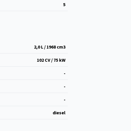
5
2,0 L / 1968 cm
3
102 CV / 75 kW
-
-
-
diesel