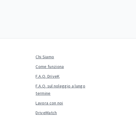
Chi Siamo
Come funziona
F.A.Q. DriveK
F.A.Q. sul noleggio a lungo
termine
Lavora con noi
DriveMatch