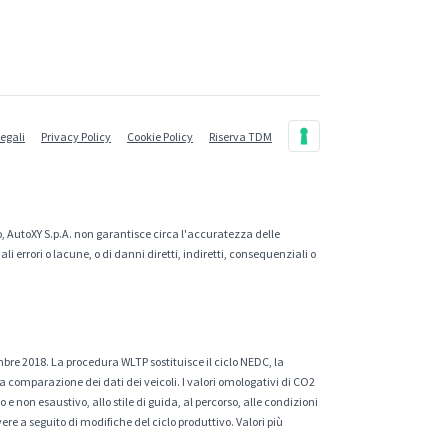
legali
Privacy Policy
Cookie Policy
Riserva TDM
, AutoXY S.p.A. non garantisce circa l'accuratezza delle
 errori o lacune, o di danni diretti, indiretti, consequenziali o
mbre 2018. La procedura WLTP sostituisce il ciclo NEDC, la
a comparazione dei dati dei veicoli. I valori omologativi di CO2
e non esaustivo, allo stile di guida, al percorso, alle condizioni
ere a seguito di modifiche del ciclo produttivo. Valori più