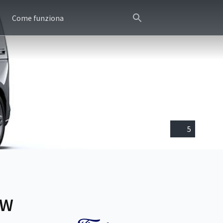
Come funziona
5
kW