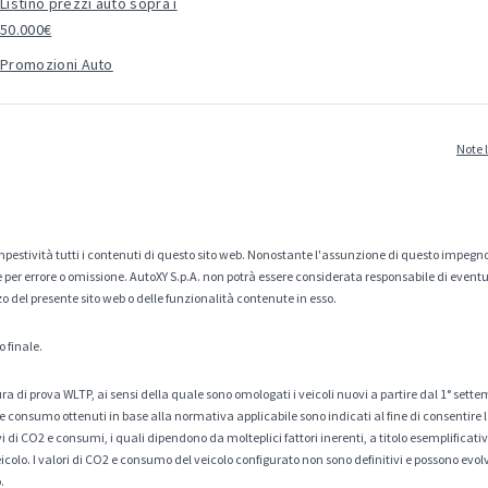
Listino prezzi auto sopra i
50.000€
Promozioni Auto
Note 
estività tutti i contenuti di questo sito web. Nonostante l'assunzione di questo impegno
er errore o omissione. AutoXY S.p.A. non potrà essere considerata responsabile di eventuali
zo del presente sito web o delle funzionalità contenute in esso.
o finale.
a di prova WLTP, ai sensi della quale sono omologati i veicoli nuovi a partire dal 1° sette
 consumo ottenuti in base alla normativa applicabile sono indicati al fine di consentire l
di CO2 e consumi, i quali dipendono da molteplici fattori inerenti, a titolo esemplificativo 
veicolo. I valori di CO2 e consumo del veicolo configurato non sono definitivi e possono evolv
.