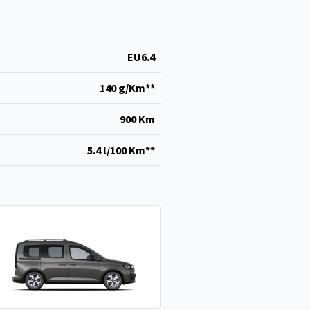
EU6.4
140 g/Km**
900 Km
5.4 l/100 Km**