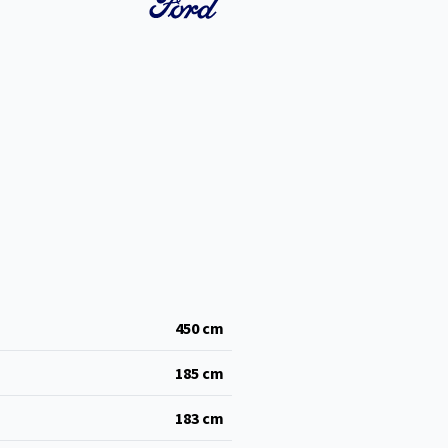
450
cm
185
cm
183
cm