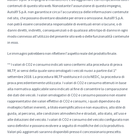
contenuti di questo sito web. Nonostante l'assunzione di questo impegno,
AutoXY S.p.A. non garantisce circa l'accuratezza delle informazioni contenute
nel sito, che possono diventare obsolete per errore o omissione. AutoXY S.p.A.
non potrà essere considerata responsabile di eventuali errori o lacune, o di
danni diretti, indiretti, consequenziali o di qualsiasi altro tipo di danno in ogni
modo connesso all'utilizzo del presente sito web o delle funzionalità contenute
in esso.
Le immagini potrebbero non riflettere l'aspetto reale del prodotto finale.
** I valori di CO2 e consumo indicati sono conformi alla procedura di prova
WLTP, ai sensi della quale sono omologati i veicoli nuovi a partire dal 1°
settembre 2018. La procedura WLTP sostituisce il ciclo NEDC, la procedura di
prova precedentemente utilizzata. I valori di CO2 e consumo ottenuti in base
alla normativa applicabile sono indicati al fine di consentire la comparazione
dei dati dei veicoli. I valori omologativi di CO2 e consumo possono non essere
rappresentativi dei valori effettivi di CO2 e consumi, i quali dipendono da
molteplici fattori inerenti, a titolo esemplificativo e non esaustivo, allo stile di
guida, al percorso, alle condizioni atmosferiche e stradali, allo stato, all'uso e
alle dotazioni del veicolo. I valori di CO2 e consumo del veicolo configurato non
sono definitivi e possono evolvere a seguito di modifiche del ciclo produttivo.
Valori più aggiornati saranno disponibili presso il concessionario prescelto.