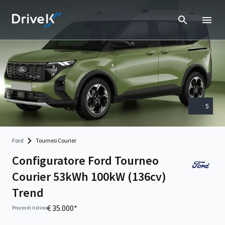
5
Ford
Tourneo Courier
Configuratore Ford Tourneo
Courier 53kWh 100kW (136cv)
Trend
€ 35.000*
Prezzo di listino