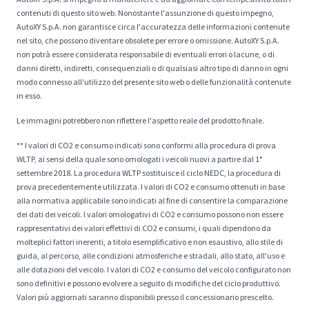
contenuti di questo sito web. Nonostante l'assunzione di questo impegno,
AutoXY S.p.A. non garantisce circa l'accuratezza delle informazioni contenute
nel sito, che possono diventare obsolete per errore o omissione. AutoXY S.p.A.
non potrà essere considerata responsabile di eventuali errori o lacune, o di
danni diretti, indiretti, consequenziali o di qualsiasi altro tipo di danno in ogni
modo connesso all'utilizzo del presente sito web o delle funzionalità contenute
in esso.
Le immagini potrebbero non riflettere l'aspetto reale del prodotto finale.
** I valori di CO2 e consumo indicati sono conformi alla procedura di prova
WLTP, ai sensi della quale sono omologati i veicoli nuovi a partire dal 1°
settembre 2018. La procedura WLTP sostituisce il ciclo NEDC, la procedura di
prova precedentemente utilizzata. I valori di CO2 e consumo ottenuti in base
alla normativa applicabile sono indicati al fine di consentire la comparazione
dei dati dei veicoli. I valori omologativi di CO2 e consumo possono non essere
rappresentativi dei valori effettivi di CO2 e consumi, i quali dipendono da
molteplici fattori inerenti, a titolo esemplificativo e non esaustivo, allo stile di
guida, al percorso, alle condizioni atmosferiche e stradali, allo stato, all'uso e
alle dotazioni del veicolo. I valori di CO2 e consumo del veicolo configurato non
sono definitivi e possono evolvere a seguito di modifiche del ciclo produttivo.
Valori più aggiornati saranno disponibili presso il concessionario prescelto.