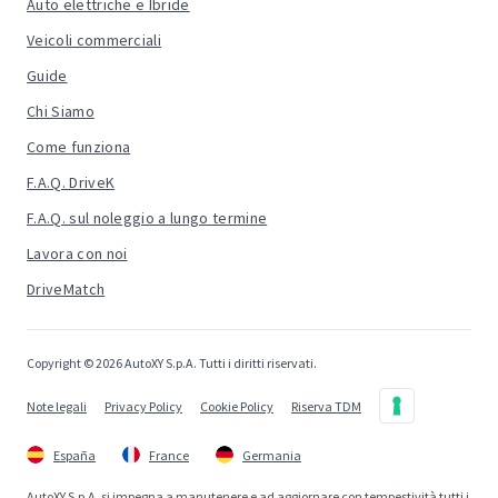
Auto elettriche e Ibride
Veicoli commerciali
Guide
Chi Siamo
Come funziona
F.A.Q. DriveK
F.A.Q. sul noleggio a lungo termine
Lavora con noi
DriveMatch
Copyright © 2026 AutoXY S.p.A. Tutti i diritti riservati.
Note legali
Privacy Policy
Cookie Policy
Riserva TDM
España
France
Germania
AutoXY S.p.A. si impegna a manutenere e ad aggiornare con tempestività tutti i