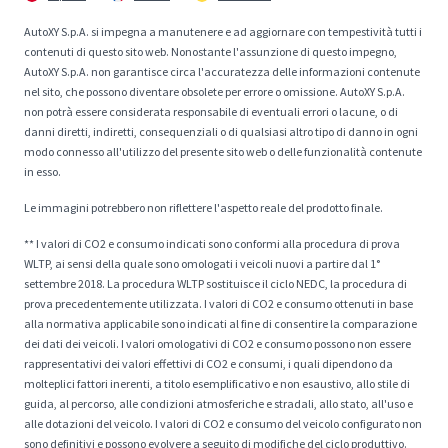
AutoXY S.p.A. si impegna a manutenere e ad aggiornare con tempestività tutti i
contenuti di questo sito web. Nonostante l'assunzione di questo impegno,
AutoXY S.p.A. non garantisce circa l'accuratezza delle informazioni contenute
nel sito, che possono diventare obsolete per errore o omissione. AutoXY S.p.A.
non potrà essere considerata responsabile di eventuali errori o lacune, o di
danni diretti, indiretti, consequenziali o di qualsiasi altro tipo di danno in ogni
modo connesso all'utilizzo del presente sito web o delle funzionalità contenute
in esso.
Le immagini potrebbero non riflettere l'aspetto reale del prodotto finale.
** I valori di CO2 e consumo indicati sono conformi alla procedura di prova
WLTP, ai sensi della quale sono omologati i veicoli nuovi a partire dal 1°
settembre 2018. La procedura WLTP sostituisce il ciclo NEDC, la procedura di
prova precedentemente utilizzata. I valori di CO2 e consumo ottenuti in base
alla normativa applicabile sono indicati al fine di consentire la comparazione
dei dati dei veicoli. I valori omologativi di CO2 e consumo possono non essere
rappresentativi dei valori effettivi di CO2 e consumi, i quali dipendono da
molteplici fattori inerenti, a titolo esemplificativo e non esaustivo, allo stile di
guida, al percorso, alle condizioni atmosferiche e stradali, allo stato, all'uso e
alle dotazioni del veicolo. I valori di CO2 e consumo del veicolo configurato non
sono definitivi e possono evolvere a seguito di modifiche del ciclo produttivo.