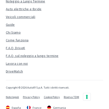
Noleggio a Lungo Termine
Auto elettriche e Ibride
Veicoli commerciali
Guide
Chi Siamo
Come funziona
F.A.Q. DriveK
F.A.Q. sul noleggio a lungo termine
Lavora con noi
DriveMatch
Copyright © 2026 AutoXY S.p.A. Tutti i diritti riservati.
Note legali
Privacy Policy
Cookie Policy
Riserva TDM
España
France
Germania