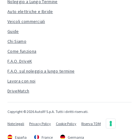
Noleggio a Lungo Termine
Auto elettriche e Ibride
Veicoli commerciali
Guide
Chi Siamo
Come funziona
F.A.Q. DriveK
F.A.Q. sul noleggio a lungo termine
Lavora con noi
DriveMatch
Copyright © 2026 AutoXY S.p.A. Tutti i diritti riservati.
Note legali
Privacy Policy
Cookie Policy
Riserva TDM
España
France
Germania