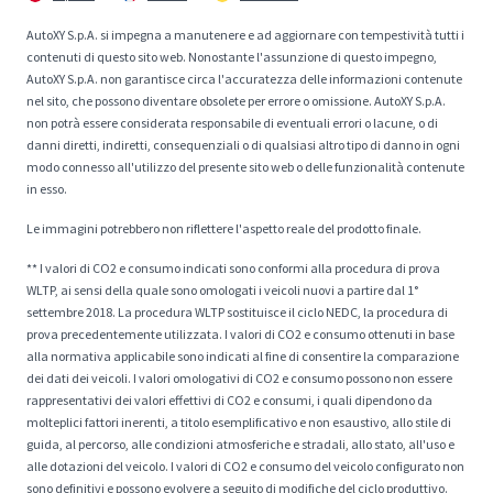
AutoXY S.p.A. si impegna a manutenere e ad aggiornare con tempestività tutti i
contenuti di questo sito web. Nonostante l'assunzione di questo impegno,
AutoXY S.p.A. non garantisce circa l'accuratezza delle informazioni contenute
nel sito, che possono diventare obsolete per errore o omissione. AutoXY S.p.A.
non potrà essere considerata responsabile di eventuali errori o lacune, o di
danni diretti, indiretti, consequenziali o di qualsiasi altro tipo di danno in ogni
modo connesso all'utilizzo del presente sito web o delle funzionalità contenute
in esso.
Le immagini potrebbero non riflettere l'aspetto reale del prodotto finale.
** I valori di CO2 e consumo indicati sono conformi alla procedura di prova
WLTP, ai sensi della quale sono omologati i veicoli nuovi a partire dal 1°
settembre 2018. La procedura WLTP sostituisce il ciclo NEDC, la procedura di
prova precedentemente utilizzata. I valori di CO2 e consumo ottenuti in base
alla normativa applicabile sono indicati al fine di consentire la comparazione
dei dati dei veicoli. I valori omologativi di CO2 e consumo possono non essere
rappresentativi dei valori effettivi di CO2 e consumi, i quali dipendono da
molteplici fattori inerenti, a titolo esemplificativo e non esaustivo, allo stile di
guida, al percorso, alle condizioni atmosferiche e stradali, allo stato, all'uso e
alle dotazioni del veicolo. I valori di CO2 e consumo del veicolo configurato non
sono definitivi e possono evolvere a seguito di modifiche del ciclo produttivo.