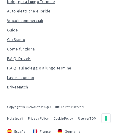
Noleggio a Lungo Termine
Auto elettriche e Ibride
Veicoli commerciali
Guide
Chi Siamo
Come funziona
F.A.Q. DriveK
F.A.Q. sul noleggio a lungo termine
Lavora con noi
DriveMatch
Copyright © 2026 AutoXY S.p.A. Tutti i diritti riservati.
Note legali
Privacy Policy
Cookie Policy
Riserva TDM
España
France
Germania