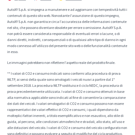
AutoXY S.p.A. si impegna a manutenere e ad aggiornare con tempestività tutti i
contenuti di questo sito web. Nonostante l'assunzione di questo impegno,
AutoXY S.p.A. non garantisce circa l'accuratezza delle informazioni contenute
nel sito, che possono diventare obsolete per errore o omissione. AutoXY S.p.A.
non potrà essere considerata responsabile di eventuali errori o lacune, o di
danni diretti, indiretti, consequenziali o di qualsiasi altro tipo di danno in ogni
modo connesso all'utilizzo del presente sito web o delle funzionalità contenute
in esso.
Le immagini potrebbero non riflettere l'aspetto reale del prodotto finale.
** I valori di CO2 e consumo indicati sono conformi alla procedura di prova
WLTP, ai sensi della quale sono omologati i veicoli nuovi a partire dal 1°
settembre 2018. La procedura WLTP sostituisce il ciclo NEDC, la procedura di
prova precedentemente utilizzata. I valori di CO2 e consumo ottenuti in base
alla normativa applicabile sono indicati al fine di consentire la comparazione
dei dati dei veicoli. I valori omologativi di CO2 e consumo possono non essere
rappresentativi dei valori effettivi di CO2 e consumi, i quali dipendono da
molteplici fattori inerenti, a titolo esemplificativo e non esaustivo, allo stile di
guida, al percorso, alle condizioni atmosferiche e stradali, allo stato, all'uso e
alle dotazioni del veicolo. I valori di CO2 e consumo del veicolo configurato non
sono definitivi e possono evolvere a seguito di modifiche del ciclo produttivo.