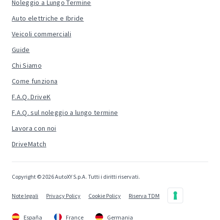
Noleggio a Lungo Termine
Auto elettriche e Ibride
Veicoli commerciali
Guide
Chi Siamo
Come funziona
F.A.Q. DriveK
F.A.Q. sul noleggio a lungo termine
Lavora con noi
DriveMatch
Copyright © 2026 AutoXY S.p.A. Tutti i diritti riservati.
Note legali
Privacy Policy
Cookie Policy
Riserva TDM
España
France
Germania