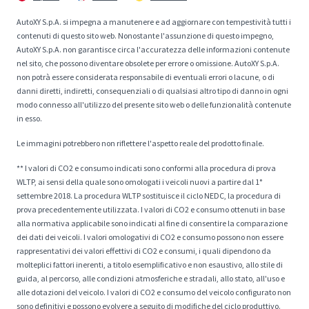
AutoXY S.p.A. si impegna a manutenere e ad aggiornare con tempestività tutti i
contenuti di questo sito web. Nonostante l'assunzione di questo impegno,
AutoXY S.p.A. non garantisce circa l'accuratezza delle informazioni contenute
nel sito, che possono diventare obsolete per errore o omissione. AutoXY S.p.A.
non potrà essere considerata responsabile di eventuali errori o lacune, o di
danni diretti, indiretti, consequenziali o di qualsiasi altro tipo di danno in ogni
modo connesso all'utilizzo del presente sito web o delle funzionalità contenute
in esso.
Le immagini potrebbero non riflettere l'aspetto reale del prodotto finale.
** I valori di CO2 e consumo indicati sono conformi alla procedura di prova
WLTP, ai sensi della quale sono omologati i veicoli nuovi a partire dal 1°
settembre 2018. La procedura WLTP sostituisce il ciclo NEDC, la procedura di
prova precedentemente utilizzata. I valori di CO2 e consumo ottenuti in base
alla normativa applicabile sono indicati al fine di consentire la comparazione
dei dati dei veicoli. I valori omologativi di CO2 e consumo possono non essere
rappresentativi dei valori effettivi di CO2 e consumi, i quali dipendono da
molteplici fattori inerenti, a titolo esemplificativo e non esaustivo, allo stile di
guida, al percorso, alle condizioni atmosferiche e stradali, allo stato, all'uso e
alle dotazioni del veicolo. I valori di CO2 e consumo del veicolo configurato non
sono definitivi e possono evolvere a seguito di modifiche del ciclo produttivo.