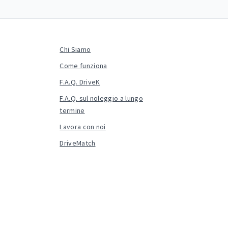
Chi Siamo
Come funziona
F.A.Q. DriveK
F.A.Q. sul noleggio a lungo
termine
Lavora con noi
DriveMatch