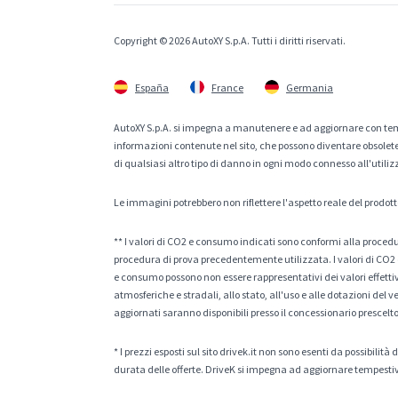
Copyright © 2026 AutoXY S.p.A. Tutti i diritti riservati.
España
France
Germania
AutoXY S.p.A. si impegna a manutenere e ad aggiornare con temp
informazioni contenute nel sito, che possono diventare obsolete p
di qualsiasi altro tipo di danno in ogni modo connesso all'utiliz
Le immagini potrebbero non riflettere l'aspetto reale del prodott
** I valori di CO2 e consumo indicati sono conformi alla procedur
procedura di prova precedentemente utilizzata. I valori di CO2 e
e consumo possono non essere rappresentativi dei valori effettivi 
atmosferiche e stradali, allo stato, all'uso e alle dotazioni del 
aggiornati saranno disponibili presso il concessionario prescelto
* I prezzi esposti sul sito drivek.it non sono esenti da possibili
durata delle offerte. DriveK si impegna ad aggiornare tempestiv