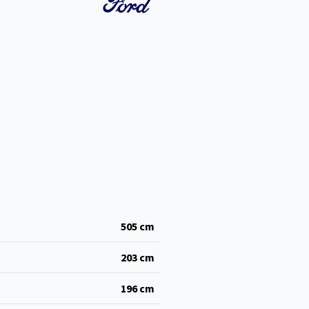
505
cm
203
cm
196
cm