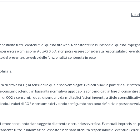
Note 
estività tutti i contenuti di questo sito web. Nonostante l'assunzione di questo impegno
er errore o omissione. AutoXY S.p.A. non potrà essere considerata responsabile di eventuali
zo del presente sito web o delle funzionalità contenute in esso.
o finale.
a di prova WLTP, ai sensi della quale sono omologati i veicoli nuovi a partire dal 1° sette
 consumo ottenuti in base alla normativa applicabile sono indicati al fine di consentire l
di CO2 e consumi, i quali dipendono da molteplici fattori inerenti, a titolo esemplificativo 
veicolo. I valori di CO2 e consumo del veicolo configurato non sono definitivi e possono evolv
.
tà di errore per quanto siano oggetto di attenta e scrupolosa verifica. Eventuali imprecisioni
amente tutte le informazioni esposte e non sarà ritenuta responsabile di eventuali errori