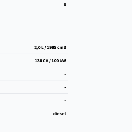
8
2,0 L / 1995 cm
3
136 CV / 100 kW
-
-
-
diesel