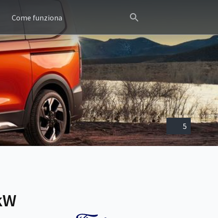
Come funziona
5
0kW