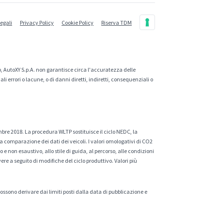
legali
Privacy Policy
Cookie Policy
Riserva TDM
, AutoXY S.p.A. non garantisce circa l'accuratezza delle
 errori o lacune, o di danni diretti, indiretti, consequenziali o
mbre 2018. La procedura WLTP sostituisce il ciclo NEDC, la
a comparazione dei dati dei veicoli. I valori omologativi di CO2
e non esaustivo, allo stile di guida, al percorso, alle condizioni
ere a seguito di modifiche del ciclo produttivo. Valori più
 possono derivare dai limiti posti dalla data di pubblicazione e
.