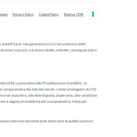
legali
Privacy Policy
Cookie Policy
Riserva TDM
, AutoXY S.p.A. non garantisce circa l'accuratezza delle
 errori o lacune, o di danni diretti, indiretti, consequenziali o
mbre 2018. La procedura WLTP sostituisce il ciclo NEDC, la
a comparazione dei dati dei veicoli. I valori omologativi di CO2
e non esaustivo, allo stile di guida, al percorso, alle condizioni
ere a seguito di modifiche del ciclo produttivo. Valori più
 possono derivare dai limiti posti dalla data di pubblicazione e
.