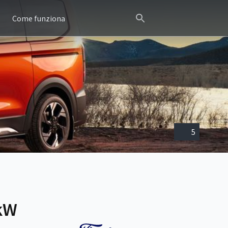
Come funziona
5
0kW