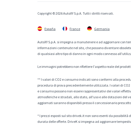
Copyright © 2026 AutoXY S.p.A. Tutti i diritti riservati.
España
France
Germania
AutoXY S.p.A. si impegna a manutenere e ad aggiornare con temp
informazioni contenute nel sito, che possono diventare obsolete p
di qualsiasi altro tipo di danno in ogni modo connesso all'utiliz
Le immagini potrebbero non riflettere l'aspetto reale del prodott
** I valori di CO2 e consumo indicati sono conformi alla procedur
procedura di prova precedentemente utilizzata. I valori di CO2 e
e consumo possono non essere rappresentativi dei valori effettivi 
atmosferiche e stradali, allo stato, all'uso e alle dotazioni del 
aggiornati saranno disponibili presso il concessionario prescelto
* I prezzi esposti sul sito drivek.it non sono esenti da possibili
durata delle offerte. DriveK si impegna ad aggiornare tempestiv