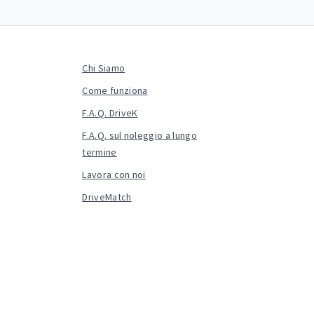
Chi Siamo
Come funziona
F.A.Q. DriveK
F.A.Q. sul noleggio a lungo
termine
Lavora con noi
DriveMatch