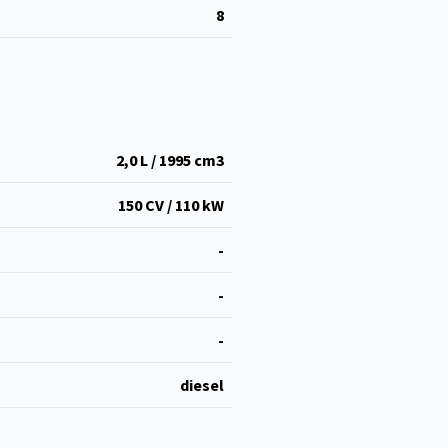
8
2,0 L / 1995 cm
3
150 CV / 110 kW
-
-
-
diesel