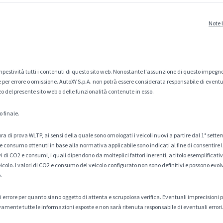
Note 
estività tutti i contenuti di questo sito web. Nonostante l'assunzione di questo impegno
er errore o omissione. AutoXY S.p.A. non potrà essere considerata responsabile di eventuali
zo del presente sito web o delle funzionalità contenute in esso.
o finale.
a di prova WLTP, ai sensi della quale sono omologati i veicoli nuovi a partire dal 1° sette
 consumo ottenuti in base alla normativa applicabile sono indicati al fine di consentire l
di CO2 e consumi, i quali dipendono da molteplici fattori inerenti, a titolo esemplificativo 
veicolo. I valori di CO2 e consumo del veicolo configurato non sono definitivi e possono evolv
.
tà di errore per quanto siano oggetto di attenta e scrupolosa verifica. Eventuali imprecisioni
amente tutte le informazioni esposte e non sarà ritenuta responsabile di eventuali errori