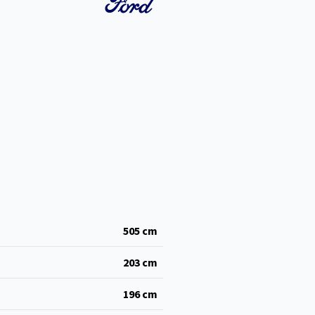
505
cm
203
cm
196
cm