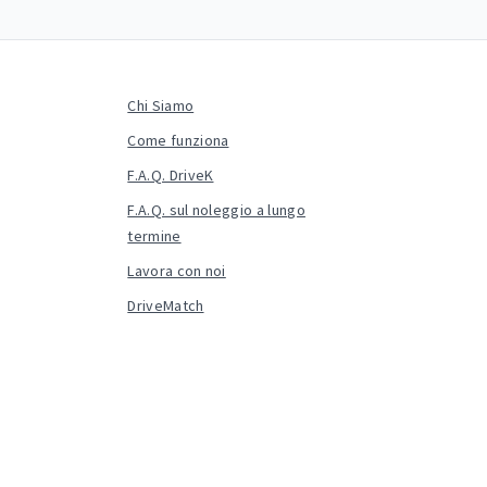
Chi Siamo
Come funziona
F.A.Q. DriveK
F.A.Q. sul noleggio a lungo
termine
Lavora con noi
DriveMatch