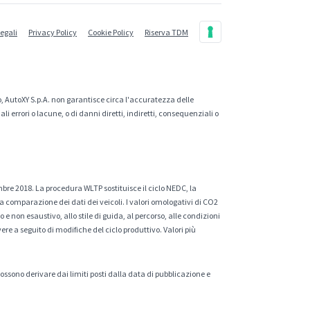
legali
Privacy Policy
Cookie Policy
Riserva TDM
, AutoXY S.p.A. non garantisce circa l'accuratezza delle
 errori o lacune, o di danni diretti, indiretti, consequenziali o
mbre 2018. La procedura WLTP sostituisce il ciclo NEDC, la
a comparazione dei dati dei veicoli. I valori omologativi di CO2
e non esaustivo, allo stile di guida, al percorso, alle condizioni
ere a seguito di modifiche del ciclo produttivo. Valori più
 possono derivare dai limiti posti dalla data di pubblicazione e
.