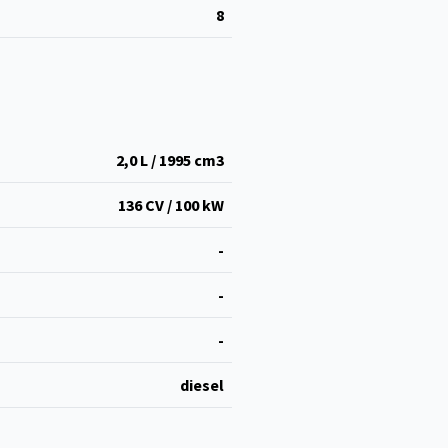
8
2,0 L / 1995 cm
3
136 CV / 100 kW
-
-
-
diesel