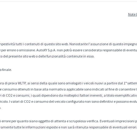
Note 
estività tutti i contenuti di questo sito web. Nonostante l'assunzione di questo impegno
er errore o omissione. AutoXY S.p.A. non potrà essere considerata responsabile di eventuali
zo del presente sito web o delle funzionalità contenute in esso.
o finale.
a di prova WLTP, ai sensi della quale sono omologati i veicoli nuovi a partire dal 1° sette
 consumo ottenuti in base alla normativa applicabile sono indicati al fine di consentire l
di CO2 e consumi, i quali dipendono da molteplici fattori inerenti, a titolo esemplificativo 
veicolo. I valori di CO2 e consumo del veicolo configurato non sono definitivi e possono evolv
.
tà di errore per quanto siano oggetto di attenta e scrupolosa verifica. Eventuali imprecisioni
amente tutte le informazioni esposte e non sarà ritenuta responsabile di eventuali errori