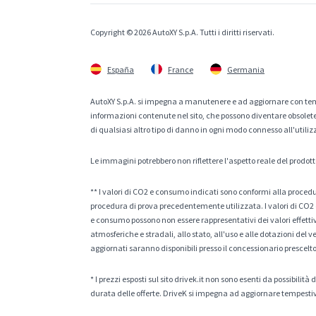
Copyright © 2026 AutoXY S.p.A. Tutti i diritti riservati.
España
France
Germania
AutoXY S.p.A. si impegna a manutenere e ad aggiornare con temp
informazioni contenute nel sito, che possono diventare obsolete p
di qualsiasi altro tipo di danno in ogni modo connesso all'utiliz
Le immagini potrebbero non riflettere l'aspetto reale del prodott
** I valori di CO2 e consumo indicati sono conformi alla procedur
procedura di prova precedentemente utilizzata. I valori di CO2 e
e consumo possono non essere rappresentativi dei valori effettivi 
atmosferiche e stradali, allo stato, all'uso e alle dotazioni del 
aggiornati saranno disponibili presso il concessionario prescelto
* I prezzi esposti sul sito drivek.it non sono esenti da possibili
durata delle offerte. DriveK si impegna ad aggiornare tempestiv