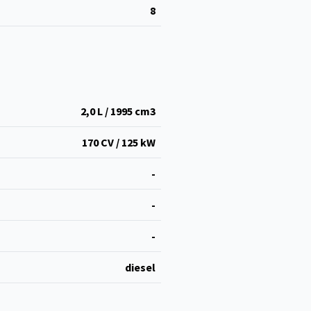
8
2,0 L / 1995 cm
3
170 CV / 125 kW
-
-
-
diesel