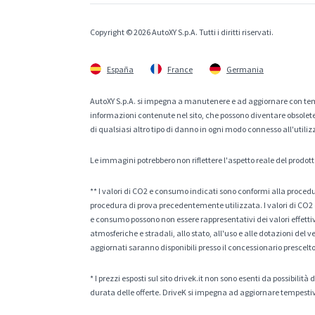
Copyright © 2026 AutoXY S.p.A. Tutti i diritti riservati.
España
France
Germania
AutoXY S.p.A. si impegna a manutenere e ad aggiornare con temp
informazioni contenute nel sito, che possono diventare obsolete p
di qualsiasi altro tipo di danno in ogni modo connesso all'utiliz
Le immagini potrebbero non riflettere l'aspetto reale del prodott
** I valori di CO2 e consumo indicati sono conformi alla procedur
procedura di prova precedentemente utilizzata. I valori di CO2 e
e consumo possono non essere rappresentativi dei valori effettivi 
atmosferiche e stradali, allo stato, all'uso e alle dotazioni del 
aggiornati saranno disponibili presso il concessionario prescelto
* I prezzi esposti sul sito drivek.it non sono esenti da possibili
durata delle offerte. DriveK si impegna ad aggiornare tempestiv