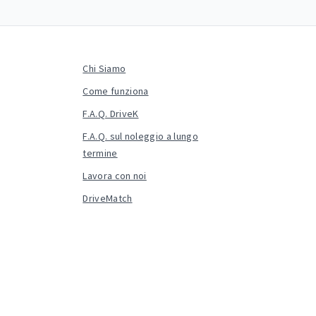
Chi Siamo
Come funziona
F.A.Q. DriveK
F.A.Q. sul noleggio a lungo
termine
Lavora con noi
DriveMatch