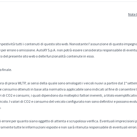
Note 
estività tutti i contenuti di questo sito web. Nonostante l'assunzione di questo impegno
er errore o omissione. AutoXY S.p.A. non potrà essere considerata responsabile di eventuali
zo del presente sito web o delle funzionalità contenute in esso.
o finale.
a di prova WLTP, ai sensi della quale sono omologati i veicoli nuovi a partire dal 1° sette
 consumo ottenuti in base alla normativa applicabile sono indicati al fine di consentire l
di CO2 e consumi, i quali dipendono da molteplici fattori inerenti, a titolo esemplificativo 
veicolo. I valori di CO2 e consumo del veicolo configurato non sono definitivi e possono evolv
.
tà di errore per quanto siano oggetto di attenta e scrupolosa verifica. Eventuali imprecisioni
amente tutte le informazioni esposte e non sarà ritenuta responsabile di eventuali errori