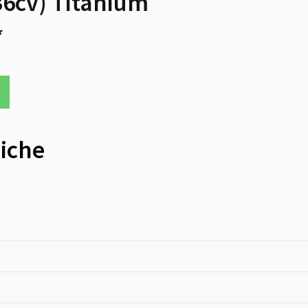
6cv) Titanium
*
niche