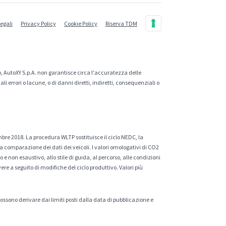
legali
Privacy Policy
Cookie Policy
Riserva TDM
, AutoXY S.p.A. non garantisce circa l'accuratezza delle
 errori o lacune, o di danni diretti, indiretti, consequenziali o
mbre 2018. La procedura WLTP sostituisce il ciclo NEDC, la
a comparazione dei dati dei veicoli. I valori omologativi di CO2
e non esaustivo, allo stile di guida, al percorso, alle condizioni
ere a seguito di modifiche del ciclo produttivo. Valori più
 possono derivare dai limiti posti dalla data di pubblicazione e
.