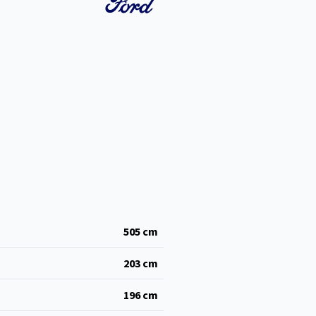
505
cm
203
cm
196
cm