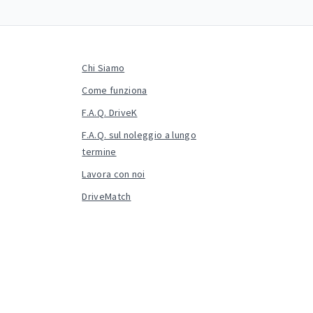
Chi Siamo
Come funziona
F.A.Q. DriveK
F.A.Q. sul noleggio a lungo
termine
Lavora con noi
DriveMatch