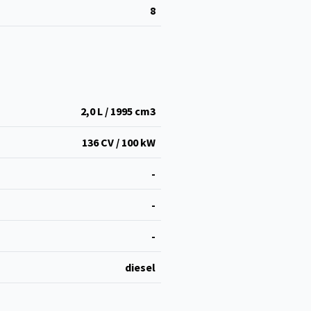
8
2,0 L / 1995 cm
3
136 CV / 100 kW
-
-
-
diesel