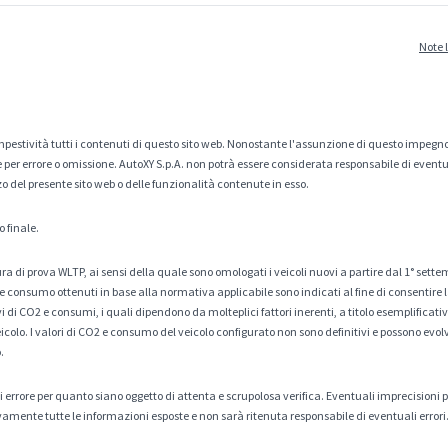
Note 
estività tutti i contenuti di questo sito web. Nonostante l'assunzione di questo impegno
er errore o omissione. AutoXY S.p.A. non potrà essere considerata responsabile di eventuali
zo del presente sito web o delle funzionalità contenute in esso.
o finale.
a di prova WLTP, ai sensi della quale sono omologati i veicoli nuovi a partire dal 1° sette
 consumo ottenuti in base alla normativa applicabile sono indicati al fine di consentire l
di CO2 e consumi, i quali dipendono da molteplici fattori inerenti, a titolo esemplificativo 
veicolo. I valori di CO2 e consumo del veicolo configurato non sono definitivi e possono evolv
.
tà di errore per quanto siano oggetto di attenta e scrupolosa verifica. Eventuali imprecisioni
amente tutte le informazioni esposte e non sarà ritenuta responsabile di eventuali errori