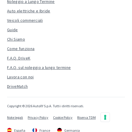
Noleggio a Lungo Termine
Auto elettriche e Ibride
Veicoli commerciali
Guide
Chi Siamo
Come funziona
F.A.Q. DriveK
F.A.Q. sul noleggio a lungo termine
Lavora con noi
DriveMatch
Copyright © 2026 AutoXY S.p.A. Tutti i diritti riservati.
Note legali
Privacy Policy
Cookie Policy
Riserva TDM
España
France
Germania