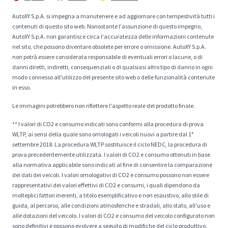
AutoXY S.p.A. si impegna a manutenere e ad aggiornare con tempestività tutti i
contenuti di questo sito web. Nonostante l'assunzione di questo impegno,
AutoXY S.p.A. non garantisce circa l'accuratezza delle informazioni contenute
nel sito, che possono diventare obsolete per errore o omissione. AutoXY S.p.A.
non potrà essere considerata responsabile di eventuali errori o lacune, o di
danni diretti, indiretti, consequenziali o di qualsiasi altro tipo di danno in ogni
modo connesso all'utilizzo del presente sito web o delle funzionalità contenute
in esso.
Le immagini potrebbero non riflettere l'aspetto reale del prodotto finale.
** I valori di CO2 e consumo indicati sono conformi alla procedura di prova
WLTP, ai sensi della quale sono omologati i veicoli nuovi a partire dal 1°
settembre 2018. La procedura WLTP sostituisce il ciclo NEDC, la procedura di
prova precedentemente utilizzata. I valori di CO2 e consumo ottenuti in base
alla normativa applicabile sono indicati al fine di consentire la comparazione
dei dati dei veicoli. I valori omologativi di CO2 e consumo possono non essere
rappresentativi dei valori effettivi di CO2 e consumi, i quali dipendono da
molteplici fattori inerenti, a titolo esemplificativo e non esaustivo, allo stile di
guida, al percorso, alle condizioni atmosferiche e stradali, allo stato, all'uso e
alle dotazioni del veicolo. I valori di CO2 e consumo del veicolo configurato non
sono definitivi e possono evolvere a seguito di modifiche del ciclo produttivo.