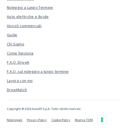
Confronta Auto
Noleggio a Lungo Termine
Auto elettriche e Ibride
Veicoli commerciali
Guide
Chi Siamo
Come funziona
F.A.Q. DriveK
F.A.Q. sul noleggio a lungo termine
Lavora con noi
DriveMatch
Copyright © 2026 AutoXY S.p.A. Tutti i diritti riservati.
Note legali
Privacy Policy
Cookie Policy
Riserva TDM