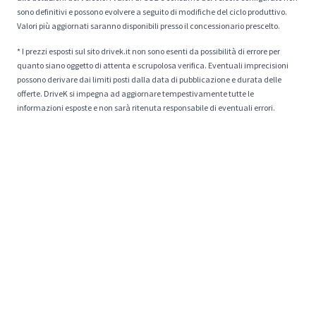
alle dotazioni del veicolo. I valori di CO2 e consumo del veicolo configurato non
sono definitivi e possono evolvere a seguito di modifiche del ciclo produttivo.
Valori più aggiornati saranno disponibili presso il concessionario prescelto.
* I prezzi esposti sul sito drivek.it non sono esenti da possibilità di errore per
quanto siano oggetto di attenta e scrupolosa verifica. Eventuali imprecisioni
possono derivare dai limiti posti dalla data di pubblicazione e durata delle
offerte. DriveK si impegna ad aggiornare tempestivamente tutte le
informazioni esposte e non sarà ritenuta responsabile di eventuali errori.