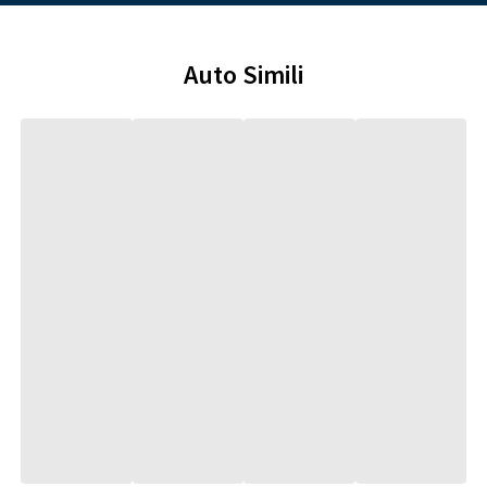
Auto Simili
Audi e-tron GT
3
versioni
Prezzo da € 112.900*
Scopri di più
Confronta