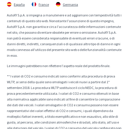
España
France
Germania
AutoXY S.p.A. si impegna a manutenere e ad aggiornare con tempestività tutti i
contenuti di questo sito web. Nonostante l'assunzione di questo impegno,
AutoXY S.p.A. non garantisce circa l'accuratezza delle informazioni contenute
nel sito, che possono diventare obsolete per errore o omissione. AutoXY S.p.A.
non potrà essere considerata responsabile di eventuali errori o lacune, o di
danni diretti, indiretti, consequenziali o di qualsiasi altro tipo di danno in ogni
modo connesso all'utilizzo del presente sito web o delle funzionalità contenute
in esso.
Le immagini potrebbero non riflettere l'aspetto reale del prodotto finale.
** I valori di CO2 e consumo indicati sono conformi alla procedura di prova
WLTP, ai sensi della quale sono omologati i veicoli nuovi a partire dal 1°
settembre 2018. La procedura WLTP sostituisce il ciclo NEDC, la procedura di
prova precedentemente utilizzata. I valori di CO2 e consumo ottenuti in base
alla normativa applicabile sono indicati al fine di consentire la comparazione
dei dati dei veicoli. I valori omologativi di CO2 e consumo possono non essere
rappresentativi dei valori effettivi di CO2 e consumi, i quali dipendono da
molteplici fattori inerenti, a titolo esemplificativo e non esaustivo, allo stile di
guida, al percorso, alle condizioni atmosferiche e stradali, allo stato, all'uso e