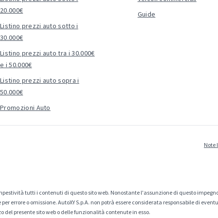
20.000€
Guide
Listino prezzi auto sotto i
30.000€
Listino prezzi auto tra i 30.000€
e i 50.000€
Listino prezzi auto sopra i
50.000€
Promozioni Auto
Note 
estività tutti i contenuti di questo sito web. Nonostante l'assunzione di questo impegno
er errore o omissione. AutoXY S.p.A. non potrà essere considerata responsabile di eventuali
zo del presente sito web o delle funzionalità contenute in esso.