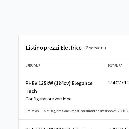
Listino prezzi Elettrico
(2 versioni)
VERSIONE
POTENZA
PHEV 135kW (184cv) Elegance
184 CV / 1
Tech
Configuratore versione
Emissioni CO2**: 0 g/Km
Consumo di carburante combinato**: 2.6 l/1