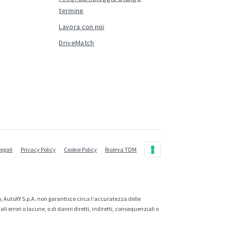
termine
Lavora con noi
DriveMatch
legali
Privacy Policy
Cookie Policy
Riserva TDM
, AutoXY S.p.A. non garantisce circa l'accuratezza delle
 errori o lacune, o di danni diretti, indiretti, consequenziali o