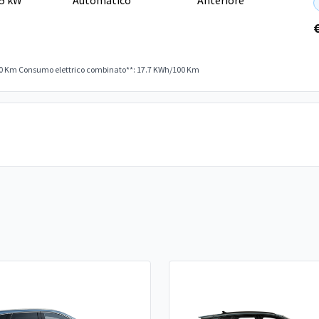
35 kW
Automatico
Anteriore
00 Km
Consumo elettrico combinato**: 17.7 KWh/100 Km