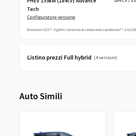
PHEV 135kW (184cv) Advance
184 CV / 1
Tech
Configuratore versione
Emissioni CO2**: 0 g/Km
Consumo di carburante combinato**: 2.6 l/1
Listino prezzi Full hybrid
(4 versioni)
Auto Simili