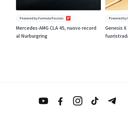
Powered by Formula Passion
Powered by 
Mercedes-AMG CLA 45, nuovo record
Genesis X
al Nurburgring
fuoristra