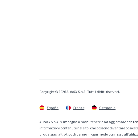
Copyright © 2026 AutoXY S.p.A. Tutti i diritti riservati.
España
France
Germania
AutoXY S.p.A. si impegna a manutenere e ad aggiornare con temp
informazioni contenute nel sito, che possono diventare obsolete p
di qualsiasi altro tipo di danno in ogni modo connesso all'utiliz