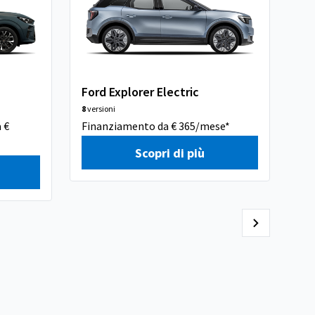
Ford Explorer Electric
Hy
8
versioni
8
ver
 €
Finanziamento da € 365/mese*
Pre
Scopri di più