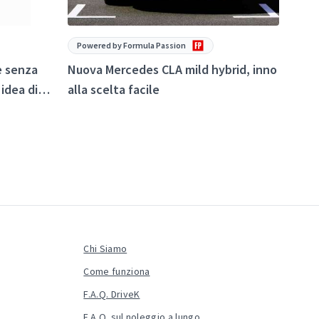
Powered by Formula Passion
Powe
 e senza
Nuova Mercedes CLA mild hybrid, inno
Ferra
idea di
alla scelta facile
2+ è
Chi Siamo
Come funziona
F.A.Q. DriveK
F.A.Q. sul noleggio a lungo