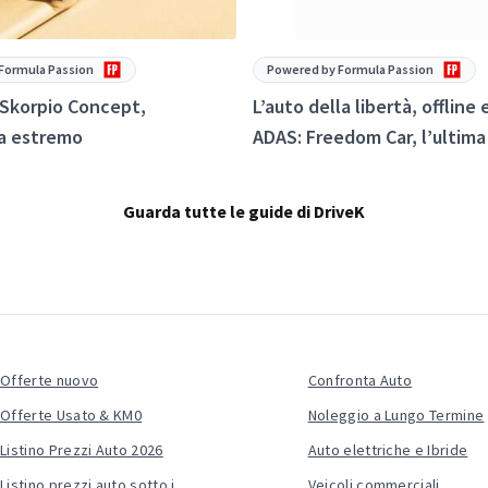
Formula Passion
Powered by Formula Passion
 Skorpio Concept,
L’auto della libertà, offline
da estremo
ADAS: Freedom Car, l’ultima 
Trump
Guarda tutte le guide di DriveK
Offerte nuovo
Confronta Auto
Offerte Usato & KM0
Noleggio a Lungo Termine
Listino Prezzi Auto 2026
Auto elettriche e Ibride
Listino prezzi auto sotto i
Veicoli commerciali