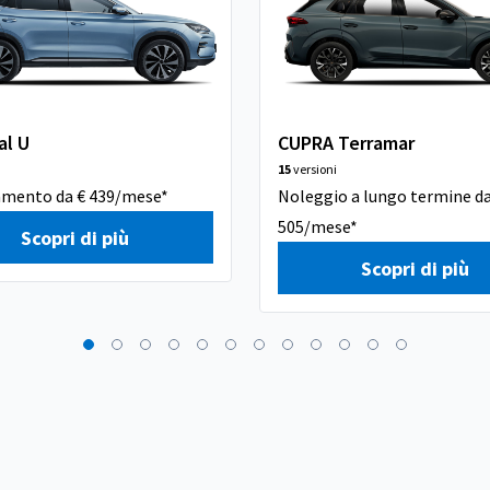
al U
CUPRA Terramar
15
versioni
amento da € 439/mese*
Noleggio a lungo termine da
505/mese*
Scopri di più
Scopri di più