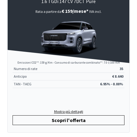
1.6 TGDi 147 CV 7DCT Pure
€ 159/mese*
Rata a partire da
IVA incl.
Emissioni CO2**: 159 g/Km - Consumo di carburante combinato**: 7.0 l/100 Km
Numero di rate
35
Anticipo
€ 8.640
TAN - TAEG
6.95% - 8.88%
Mostra più dettagli
Scopri l'offerta