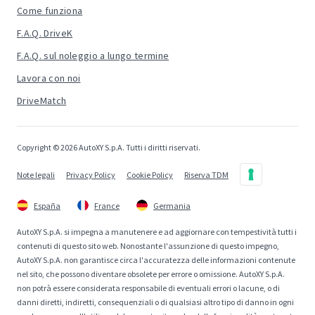
Come funziona
F.A.Q. DriveK
F.A.Q. sul noleggio a lungo termine
Lavora con noi
DriveMatch
Copyright © 2026 AutoXY S.p.A. Tutti i diritti riservati.
Note legali
Privacy Policy
Cookie Policy
Riserva TDM
España
France
Germania
AutoXY S.p.A. si impegna a manutenere e ad aggiornare con tempestività tutti i
contenuti di questo sito web. Nonostante l'assunzione di questo impegno,
AutoXY S.p.A. non garantisce circa l'accuratezza delle informazioni contenute
nel sito, che possono diventare obsolete per errore o omissione. AutoXY S.p.A.
non potrà essere considerata responsabile di eventuali errori o lacune, o di
danni diretti, indiretti, consequenziali o di qualsiasi altro tipo di danno in ogni