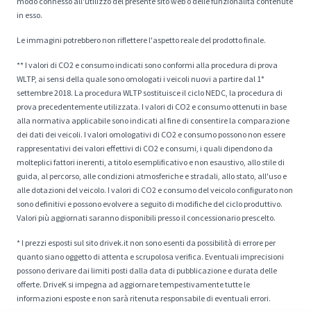
modo connesso all'utilizzo del presente sito web o delle funzionalità contenute
in esso.
Le immagini potrebbero non riflettere l'aspetto reale del prodotto finale.
** I valori di CO2 e consumo indicati sono conformi alla procedura di prova
WLTP, ai sensi della quale sono omologati i veicoli nuovi a partire dal 1°
settembre 2018. La procedura WLTP sostituisce il ciclo NEDC, la procedura di
prova precedentemente utilizzata. I valori di CO2 e consumo ottenuti in base
alla normativa applicabile sono indicati al fine di consentire la comparazione
dei dati dei veicoli. I valori omologativi di CO2 e consumo possono non essere
rappresentativi dei valori effettivi di CO2 e consumi, i quali dipendono da
molteplici fattori inerenti, a titolo esemplificativo e non esaustivo, allo stile di
guida, al percorso, alle condizioni atmosferiche e stradali, allo stato, all'uso e
alle dotazioni del veicolo. I valori di CO2 e consumo del veicolo configurato non
sono definitivi e possono evolvere a seguito di modifiche del ciclo produttivo.
Valori più aggiornati saranno disponibili presso il concessionario prescelto.
* I prezzi esposti sul sito drivek.it non sono esenti da possibilità di errore per
quanto siano oggetto di attenta e scrupolosa verifica. Eventuali imprecisioni
possono derivare dai limiti posti dalla data di pubblicazione e durata delle
offerte. DriveK si impegna ad aggiornare tempestivamente tutte le
informazioni esposte e non sarà ritenuta responsabile di eventuali errori.