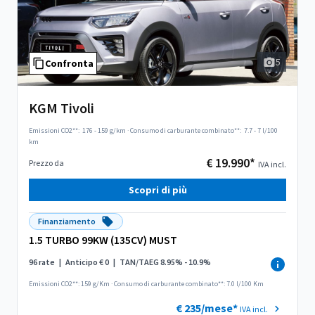
5
Confronta
KGM Tivoli
Emissioni CO2**:
176 - 159 g/km
·
Consumo di carburante combinato**:
7.7 - 7 l/100
km
€ 19.990*
Prezzo da
IVA incl.
Scopri di più
Finanziamento
1.5 TURBO 99KW (135CV) MUST
96 rate
|
Anticipo € 0
|
TAN/TAEG 8.95% - 10.9%
Emissioni CO2**: 159 g/Km
·
Consumo di carburante combinato**: 7.0 l/100 Km
€ 235/mese*
IVA incl.