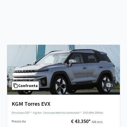
5
Confronta
KGM Torres EVX
Emissioni CO2**:
0 g/km
·
Consumo elettrico combinato**:
19.8 kWh/100km
€ 43.350*
Prezzo da
IVA incl.