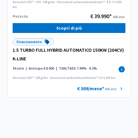
Emissioni CO2**:
194 - 138 g/km
·
Consumo di carburante combinato**:
8.5 - 6 l/100
km
€ 39.990*
Prezzo da
IVA incl.
Scopri di più
Finanziamento
1.5 TURBO FULL HYBRID AUTOMATICO 150KW (204CV)
K-LINE
36 rate
|
Anticipo € 8.900
|
TAN/TAEG 7.99% - 9.2%
Emissioni CO2**: 138 g/Km
·
Consumo di carburante combinato**: 6.0 l/100 Km
€ 309/mese*
IVA incl.