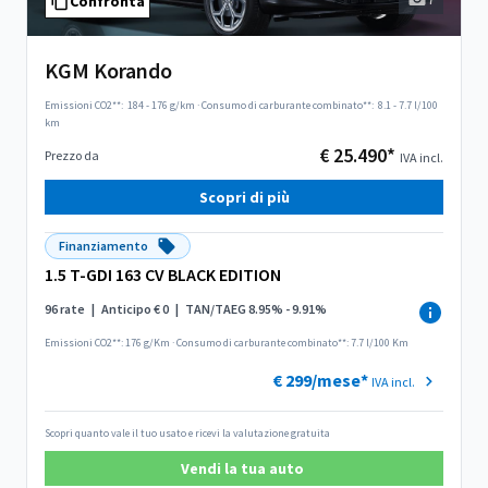
Confronta
KGM Korando
Emissioni CO2**:
184 - 176 g/km
·
Consumo di carburante combinato**:
8.1 - 7.7 l/100
km
€ 25.490*
Prezzo da
IVA incl.
Scopri di più
Finanziamento
1.5 T-GDI 163 CV BLACK EDITION
96 rate
|
Anticipo € 0
|
TAN/TAEG 8.95% - 9.91%
Emissioni CO2**: 176 g/Km
·
Consumo di carburante combinato**: 7.7 l/100 Km
€ 299/mese*
IVA incl.
Scopri quanto vale il tuo usato e ricevi la valutazione gratuita
Vendi la tua auto