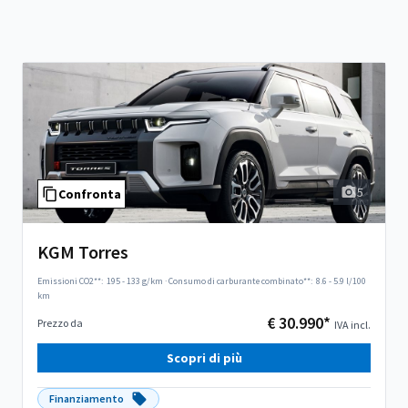
5
Confronta
KGM Torres
Emissioni CO2**:
195 - 133 g/km
·
Consumo di carburante combinato**:
8.6 - 5.9 l/100
km
€ 30.990*
Prezzo da
IVA incl.
Scopri di più
Finanziamento