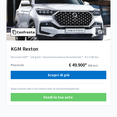
5
Confronta
KGM Rexton
Emissioni CO2**:
216 g/km
·
Consumo di carburante combinato**:
8.2 l/100 km
€ 49.900*
Prezzo da
IVA incl.
Scopri di più
Scopri quanto vale il tuo usato e ricevi la valutazione gratuita
Vendi la tua auto