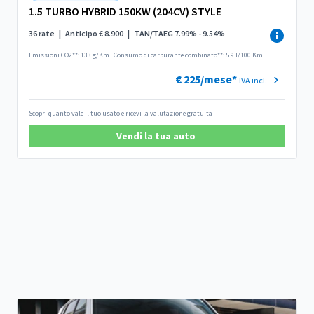
1.5 TURBO HYBRID 150KW (204CV) STYLE
36 rate
|
Anticipo € 8.900
|
TAN/TAEG 7.99% - 9.54%
Emissioni CO2**: 133 g/Km
·
Consumo di carburante combinato**: 5.9 l/100 Km
€ 225/mese*
IVA incl.
Scopri quanto vale il tuo usato e ricevi la valutazione gratuita
Vendi la tua auto