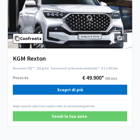
5
Confronta
KGM Rexton
Emissioni CO2**:
216 g/km
·
Consumo di carburante combinato**:
8.2 l/100 km
€ 49.900*
Prezzo da
IVA incl.
Scopri di più
Scopri quanto vale il tuo usato e ricevi la valutazione gratuita
Vendi la tua auto