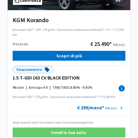
Confronta
KGM Korando
Emissioni CO2**:
184 - 176 g/km
·
Consumo di carburante combinato**:
8.1 - 7.7 l/100
km
€ 25.490*
Prezzo da
IVA incl.
Scopri di più
Finanziamento
1.5 T-GDI 163 CV BLACK EDITION
96 rate
|
Anticipo € 0
|
TAN/TAEG 8.95% - 9.91%
Emissioni CO2**: 176 g/Km
·
Consumo di carburante combinato**: 7.7 l/100 Km
€ 299/mese*
IVA incl.
Scopri quanto vale il tuo usato e ricevi la valutazione gratuita
Vendi la tua auto