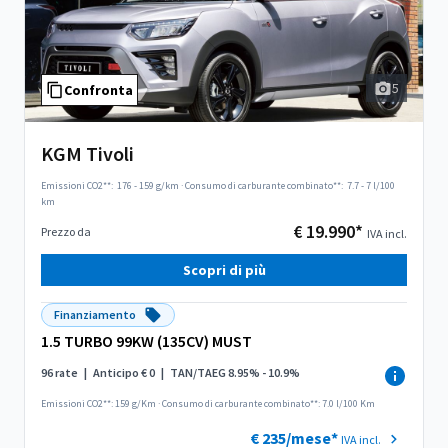
5
Confronta
KGM Tivoli
Emissioni CO2**:
176 - 159 g/km
·
Consumo di carburante combinato**:
7.7 - 7 l/100
km
€ 19.990*
Prezzo da
IVA incl.
Scopri di più
Finanziamento
1.5 TURBO 99KW (135CV) MUST
96 rate
|
Anticipo € 0
|
TAN/TAEG 8.95% - 10.9%
Emissioni CO2**: 159 g/Km
·
Consumo di carburante combinato**: 7.0 l/100 Km
€ 235/mese*
IVA incl.