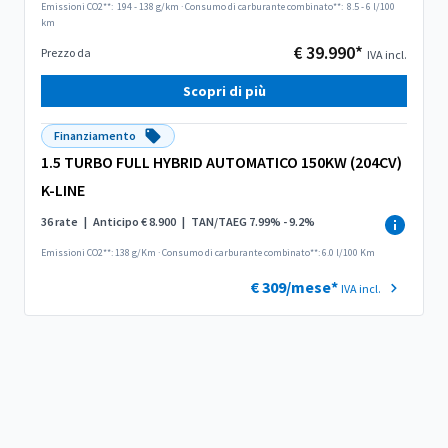
Emissioni CO2**:
194 - 138 g/km
·
Consumo di carburante combinato**:
8.5 - 6 l/100
km
€ 39.990*
Prezzo da
IVA incl.
Scopri di più
Finanziamento
1.5 TURBO FULL HYBRID AUTOMATICO 150KW (204CV)
K-LINE
36 rate
|
Anticipo € 8.900
|
TAN/TAEG 7.99% - 9.2%
Emissioni CO2**: 138 g/Km
·
Consumo di carburante combinato**: 6.0 l/100 Km
€ 309/mese*
IVA incl.