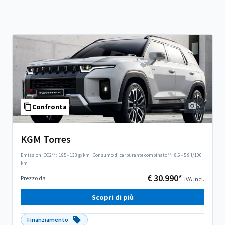
5
Confronta
KGM Torres
Emissioni CO2**:
195 - 133 g/km
·
Consumo di carburante combinato**:
8.6 - 5.9 l/100
km
€ 30.990*
Prezzo da
IVA incl.
Scopri di più
Finanziamento