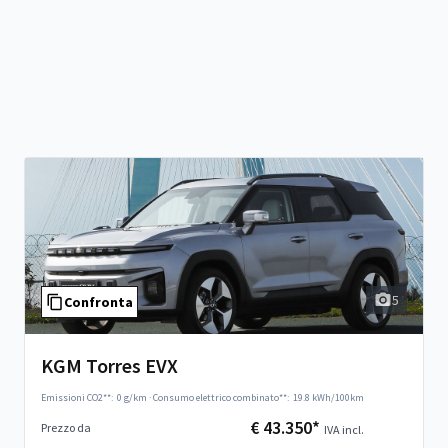
5
Confronta
KGM Torres EVX
Emissioni CO2**:
0 g/km
·
Consumo elettrico combinato**:
19.8 kWh/100km
€ 43.350*
Prezzo da
IVA incl.