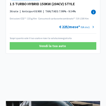
1.5 TURBO HYBRID 150KW (204CV) STYLE
36 rate
|
Anticipo € 8.900
|
TAN/TAEG 7.99% - 9.54%
Emissioni CO2**: 133 g/Km
·
Consumo di carburante combinato**: 5.9 l/100 Km
€ 225/mese*
IVA incl.
Scopri quanto vale il tuo usato e ricevi la valutazione gratuita
Vendi la tua auto