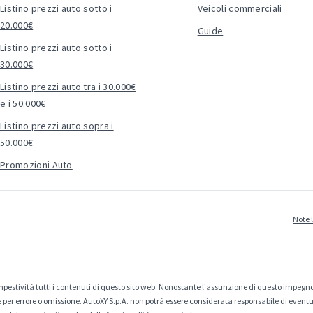
Listino prezzi auto sotto i
Veicoli commerciali
20.000€
Guide
Listino prezzi auto sotto i
30.000€
Listino prezzi auto tra i 30.000€
e i 50.000€
Listino prezzi auto sopra i
50.000€
Promozioni Auto
Note 
estività tutti i contenuti di questo sito web. Nonostante l'assunzione di questo impegno
er errore o omissione. AutoXY S.p.A. non potrà essere considerata responsabile di eventuali