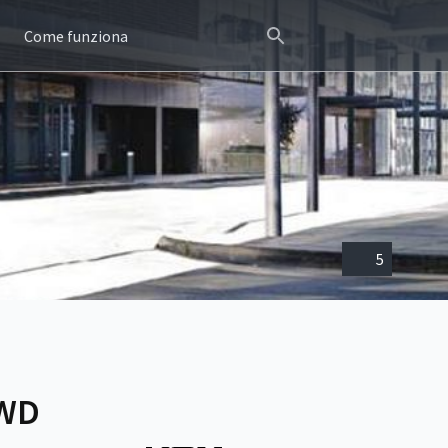
Come funziona
5
4WD