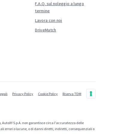
F.A.Q. sul noleggio a lungo
termine
Lavora con noi
DriveMatch
legali
Privacy Policy
Cookie Policy
Riserva TDM
, AutoXY S.p.A. non garantisce circa l'accuratezza delle
 errori o lacune, o di danni diretti, indiretti, consequenziali o