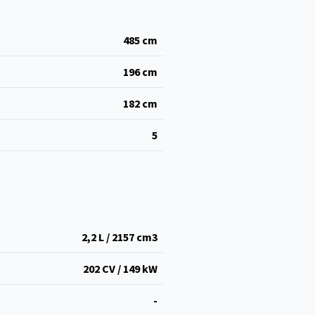
485
cm
196
cm
182
cm
5
2,2 L / 2157 cm
3
202 CV / 149 kW
-