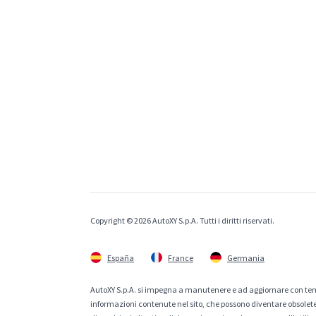
Copyright © 2026 AutoXY S.p.A. Tutti i diritti riservati.
España
France
Germania
AutoXY S.p.A. si impegna a manutenere e ad aggiornare con temp
informazioni contenute nel sito, che possono diventare obsolete p