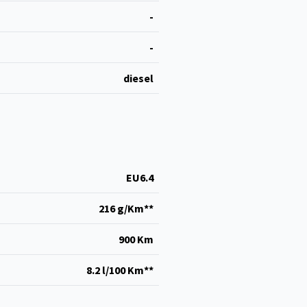
-
-
diesel
EU6.4
216 g/Km**
900 Km
8.2 l/100 Km**