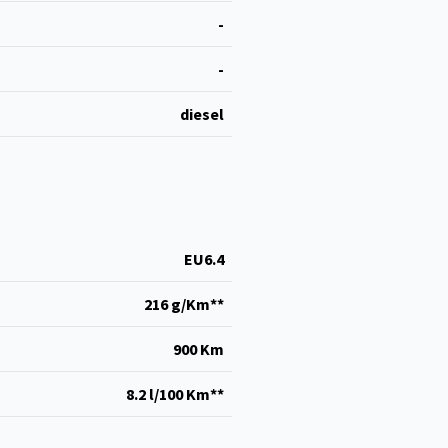
-
-
diesel
EU6.4
216 g/Km**
900 Km
8.2 l/100 Km**