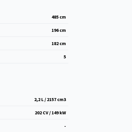
485
cm
196
cm
182
cm
5
2,2 L / 2157 cm
3
202 CV / 149 kW
-