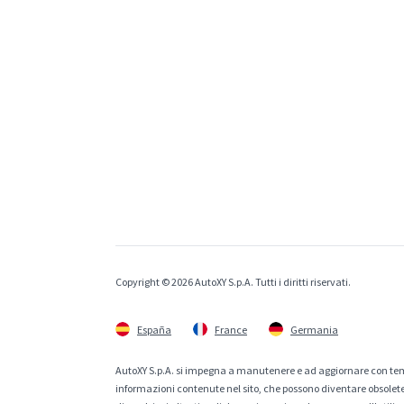
Copyright © 2026 AutoXY S.p.A. Tutti i diritti riservati.
España
France
Germania
AutoXY S.p.A. si impegna a manutenere e ad aggiornare con temp
informazioni contenute nel sito, che possono diventare obsolete p