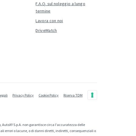
F.A.Q. sul noleggio a lungo
termine
Lavora con noi
DriveMatch
legali
Privacy Policy
Cookie Policy
Riserva TDM
, AutoXY S.p.A. non garantisce circa l'accuratezza delle
 errori o lacune, o di danni diretti, indiretti, consequenziali o