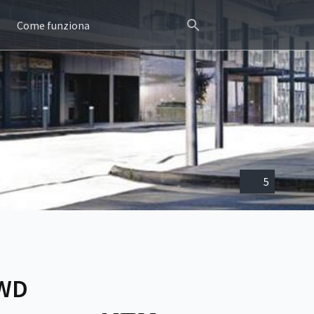
Come funziona
5
4WD