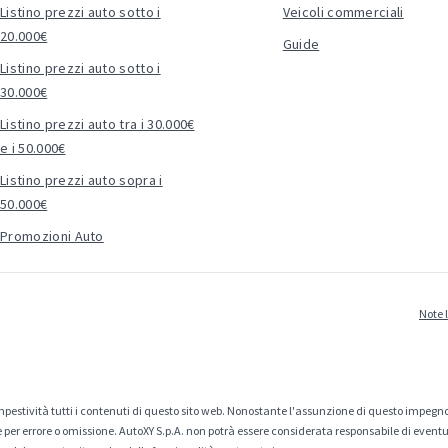
Listino prezzi auto sotto i
Veicoli commerciali
20.000€
Guide
Listino prezzi auto sotto i
30.000€
Listino prezzi auto tra i 30.000€
e i 50.000€
Listino prezzi auto sopra i
50.000€
Promozioni Auto
Note 
estività tutti i contenuti di questo sito web. Nonostante l'assunzione di questo impegno
er errore o omissione. AutoXY S.p.A. non potrà essere considerata responsabile di eventuali