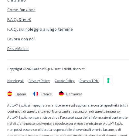
Chi Siamo
Come funziona
F.A.Q. DriveK
F.A.Q. sul noleggio a lungo termine
Lavora con noi
DriveMatch
Copyright © 2026 AutoXY S.p.A. Tutti i diritti riservati.
Note legali
Privacy Policy
Cookie Policy
Riserva TDM
España
France
Germania
AutoXY S.p.A. si impegna a manutenere e ad aggiornare con tempestività tutti i
contenuti di questo sito web. Nonostante l'assunzione di questo impegno,
AutoXY S.p.A. non garantisce circa l'accuratezza delle informazioni contenute
nel sito, che possono diventare obsolete per errore o omissione. AutoXY S.p.A.
non potrà essere considerata responsabile di eventuali errori o lacune, o di
danni diretti, indiretti, consequenziali o di qualsiasi altro tipo di danno in ogni