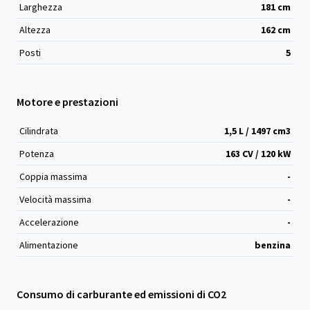
Larghezza
181
cm
Altezza
162
cm
Posti
5
Motore e prestazioni
Cilindrata
1,5 L / 1497 cm
3
Potenza
163 CV / 120 kW
Coppia massima
-
Velocità massima
-
Accelerazione
-
Alimentazione
benzina
Consumo di carburante ed emissioni di CO2