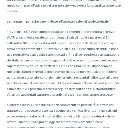
modo connesso all'utilizzo del presente sito web o delle funzionalità contenute
in esso.
Le immagini potrebbero non riflettere l'aspetto reale del prodotto finale.
** I valori di CO2 e consumo indicati sono conformi alla procedura di prova
WLTP, ai sensi della quale sono omologati i veicoli nuovi a partire dal 1°
settembre 2018. La procedura WLTP sostituisce il ciclo NEDC, la procedura di
prova precedentemente utilizzata. I valori di CO2 e consumo ottenuti in base
alla normativa applicabile sono indicati al fine di consentire la comparazione
dei dati dei veicoli. I valori omologativi di CO2 e consumo possono non essere
rappresentativi dei valori effettivi di CO2 e consumi, i quali dipendono da
molteplici fattori inerenti, a titolo esemplificativo e non esaustivo, allo stile di
guida, al percorso, alle condizioni atmosferiche e stradali, allo stato, all'uso e
alle dotazioni del veicolo. I valori di CO2 e consumo del veicolo configurato non
sono definitivi e possono evolvere a seguito di modifiche del ciclo produttivo.
Valori più aggiornati saranno disponibili presso il concessionario prescelto.
* I prezzi esposti sul sito drivek.it non sono esenti da possibilità di errore per
quanto siano oggetto di attenta e scrupolosa verifica. Eventuali imprecisioni
possono derivare dai limiti posti dalla data di pubblicazione e durata delle
offerte. DriveK si impegna ad aggiornare tempestivamente tutte le
informazioni esposte e non sarà ritenuta responsabile di eventuali errori.