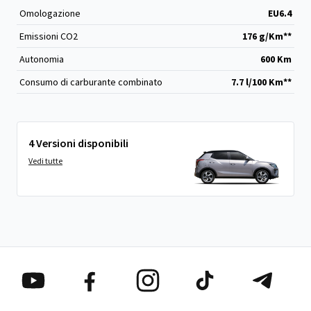
Omologazione
EU6.4
Emissioni CO
2
176 g/Km**
Autonomia
600 Km
Consumo di carburante combinato
7.7 l/100 Km**
4 Versioni disponibili
Vedi tutte