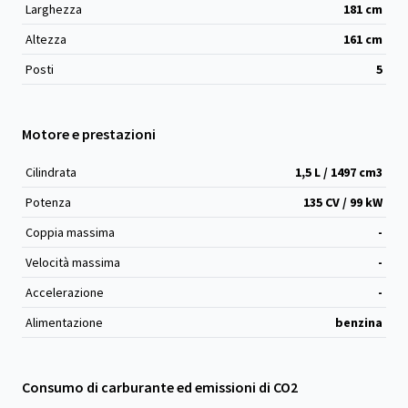
Larghezza
181
cm
Altezza
161
cm
Posti
5
Motore e prestazioni
Cilindrata
1,5 L / 1497 cm
3
Potenza
135 CV / 99 kW
Coppia massima
-
Velocità massima
-
Accelerazione
-
Alimentazione
benzina
Consumo di carburante ed emissioni di CO2