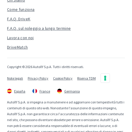
Chi Siamo
Come funziona
F.A.Q. DriveK
F.A.Q. sul noleggio a lungo termine
Lavora con noi
DriveMatch
Copyright © 2026 AutoXY S.p.A. Tutti i diritti riservati.
Note legali
Privacy Policy
Cookie Policy
Riserva TDM
España
France
Germania
AutoXY S.p.A. si impegna a manutenere e ad aggiornare con tempestività tutti i
contenuti di questo sito web. Nonostante l'assunzione di questo impegno,
AutoXY S.p.A. non garantisce circa l'accuratezza delle informazioni contenute
nel sito, che possono diventare obsolete per errore o omissione. AutoXY S.p.A.
non potrà essere considerata responsabile di eventuali errori o lacune, o di
danni diretti, indiretti, consequenziali o di qualsiasi altro tipo di danno in ogni