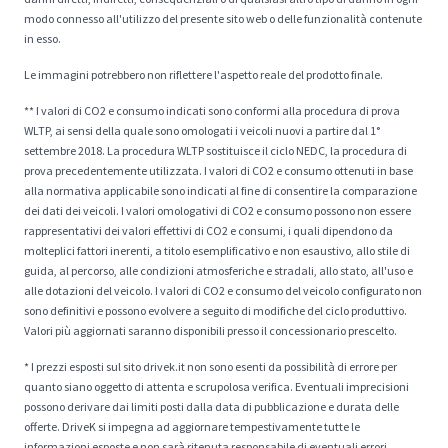
modo connesso all'utilizzo del presente sito web o delle funzionalità contenute
in esso.
Le immagini potrebbero non riflettere l'aspetto reale del prodotto finale.
** I valori di CO2 e consumo indicati sono conformi alla procedura di prova
WLTP, ai sensi della quale sono omologati i veicoli nuovi a partire dal 1°
settembre 2018. La procedura WLTP sostituisce il ciclo NEDC, la procedura di
prova precedentemente utilizzata. I valori di CO2 e consumo ottenuti in base
alla normativa applicabile sono indicati al fine di consentire la comparazione
dei dati dei veicoli. I valori omologativi di CO2 e consumo possono non essere
rappresentativi dei valori effettivi di CO2 e consumi, i quali dipendono da
molteplici fattori inerenti, a titolo esemplificativo e non esaustivo, allo stile di
guida, al percorso, alle condizioni atmosferiche e stradali, allo stato, all'uso e
alle dotazioni del veicolo. I valori di CO2 e consumo del veicolo configurato non
sono definitivi e possono evolvere a seguito di modifiche del ciclo produttivo.
Valori più aggiornati saranno disponibili presso il concessionario prescelto.
* I prezzi esposti sul sito drivek.it non sono esenti da possibilità di errore per
quanto siano oggetto di attenta e scrupolosa verifica. Eventuali imprecisioni
possono derivare dai limiti posti dalla data di pubblicazione e durata delle
offerte. DriveK si impegna ad aggiornare tempestivamente tutte le
informazioni esposte e non sarà ritenuta responsabile di eventuali errori.