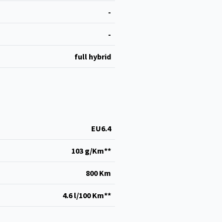
-
-
full hybrid
EU6.4
103 g/Km**
800 Km
4.6 l/100 Km**