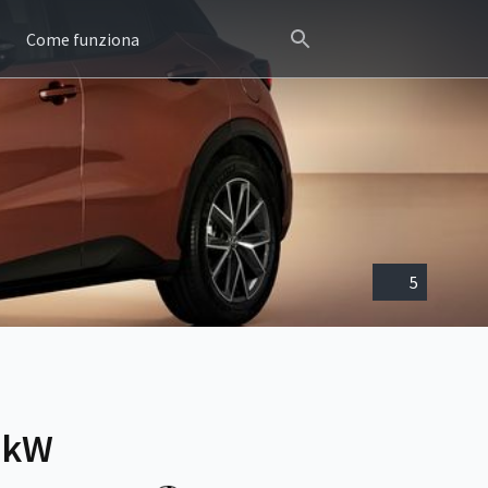
Come funziona
5
0kW