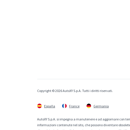
Copyright © 2026 AutoXY S.p.A. Tutti i diritti riservati.
España
France
Germania
AutoXY S.p.A. si impegna a manutenere e ad aggiornare con temp
informazioni contenute nel sito, che possono diventare obsolete p