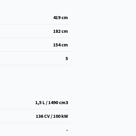
419
cm
182
cm
154
cm
5
1,5 L / 1490 cm
3
136 CV / 100 kW
-