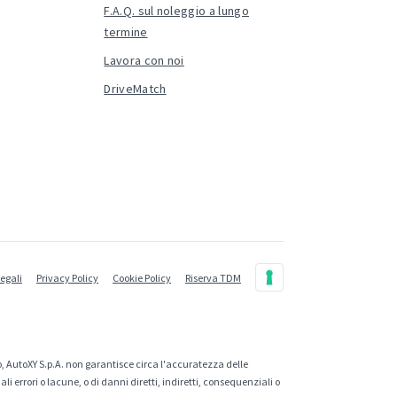
F.A.Q. sul noleggio a lungo
termine
Lavora con noi
DriveMatch
legali
Privacy Policy
Cookie Policy
Riserva TDM
, AutoXY S.p.A. non garantisce circa l'accuratezza delle
 errori o lacune, o di danni diretti, indiretti, consequenziali o