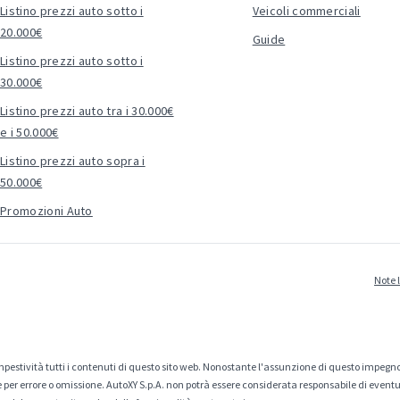
Listino prezzi auto sotto i
Veicoli commerciali
20.000€
Guide
Listino prezzi auto sotto i
30.000€
Listino prezzi auto tra i 30.000€
e i 50.000€
Listino prezzi auto sopra i
50.000€
Promozioni Auto
Note 
estività tutti i contenuti di questo sito web. Nonostante l'assunzione di questo impegno
er errore o omissione. AutoXY S.p.A. non potrà essere considerata responsabile di eventuali