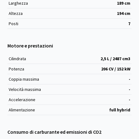
Larghezza
189
cm
Altezza
194
cm
Posti
7
Motore e prestazioni
Cilindrata
2,5 L / 2487 cm
3
Potenza
206 CV / 152 kW
Coppia massima
-
Velocità massima
-
Accelerazione
-
Alimentazione
full hybrid
Consumo di carburante ed emissioni di CO2