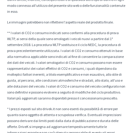
modo connesso all'utilizzo del presente sito web o delle funzionalità contenute
in esso.
Le immagini potrebbero non riflettere l'aspetto reale del prodotto finale.
** I valori di CO2 e consumo indicati sono conformi alla procedura di prova
WLTP, ai sensi della quale sono omologati i veicoli nuovi a partire dal 1°
settembre 2018. La procedura WLTP sostituisce il ciclo NEDC, la procedura di
prova precedentemente utilizzata. I valori di CO2 e consumo ottenuti in base
alla normativa applicabile sono indicati al fine di consentire la comparazione
dei dati dei veicoli. I valori omologativi di CO2 e consumo possono non essere
rappresentativi dei valori effettivi di CO2 e consumi, i quali dipendono da
molteplici fattori inerenti, a titolo esemplificativo e non esaustivo, allo stile di
guida, al percorso, alle condizioni atmosferiche e stradali, allo stato, all'uso e
alle dotazioni del veicolo. I valori di CO2 e consumo del veicolo configurato non
sono definitivi e possono evolvere a seguito di modifiche del ciclo produttivo.
Valori più aggiornati saranno disponibili presso il concessionario prescelto.
* I prezzi esposti sul sito drivek.it non sono esenti da possibilità di errore per
quanto siano oggetto di attenta e scrupolosa verifica. Eventuali imprecisioni
possono derivare dai limiti posti dalla data di pubblicazione e durata delle
offerte. DriveK si impegna ad aggiornare tempestivamente tutte le
informazioni esposte e non sarà ritenuta responsabile di eventuali errori.