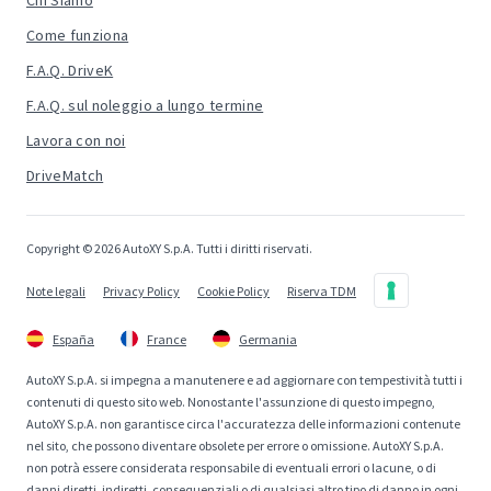
Chi Siamo
Come funziona
F.A.Q. DriveK
F.A.Q. sul noleggio a lungo termine
Lavora con noi
DriveMatch
Copyright © 2026 AutoXY S.p.A. Tutti i diritti riservati.
Note legali
Privacy Policy
Cookie Policy
Riserva TDM
España
France
Germania
AutoXY S.p.A. si impegna a manutenere e ad aggiornare con tempestività tutti i
contenuti di questo sito web. Nonostante l'assunzione di questo impegno,
AutoXY S.p.A. non garantisce circa l'accuratezza delle informazioni contenute
nel sito, che possono diventare obsolete per errore o omissione. AutoXY S.p.A.
non potrà essere considerata responsabile di eventuali errori o lacune, o di
danni diretti, indiretti, consequenziali o di qualsiasi altro tipo di danno in ogni