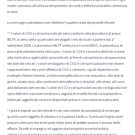
modo connesso all'utilizzo del presente sito web o delle funzionalità contenute
in esso.
Le immagini potrebbero non riflettere l'aspetto reale del prodotto finale.
** I valori di CO2 e consumo indicati sono conformi alla procedura di prova
WLTP, ai sensi della quale sono omologati i veicoli nuovi a partire dal 1°
settembre 2018. La procedura WLTP sostituisce il ciclo NEDC, la procedura di
prova precedentemente utilizzata. I valori di CO2 e consumo ottenuti in base
alla normativa applicabile sono indicati al fine di consentire la comparazione
dei dati dei veicoli. I valori omologativi di CO2 e consumo possono non essere
rappresentativi dei valori effettivi di CO2 e consumi, i quali dipendono da
molteplici fattori inerenti, a titolo esemplificativo e non esaustivo, allo stile di
guida, al percorso, alle condizioni atmosferiche e stradali, allo stato, all'uso e
alle dotazioni del veicolo. I valori di CO2 e consumo del veicolo configurato non
sono definitivi e possono evolvere a seguito di modifiche del ciclo produttivo.
Valori più aggiornati saranno disponibili presso il concessionario prescelto.
* I prezzi esposti sul sito drivek.it non sono esenti da possibilità di errore per
quanto siano oggetto di attenta e scrupolosa verifica. Eventuali imprecisioni
possono derivare dai limiti posti dalla data di pubblicazione e durata delle
offerte. DriveK si impegna ad aggiornare tempestivamente tutte le
informazioni esposte e non sarà ritenuta responsabile di eventuali errori.