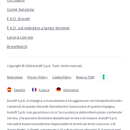
Chi Siamo
Come funziona
F.A.Q. DriveK
F.A.Q. sul noleggio a lungo termine
Lavora con noi
DriveMatch
Copyright © 2026 AutoXY S.p.A. Tutti i diritti riservati.
Note legali
Privacy Policy
Cookie Policy
Riserva TDM
España
France
Germania
AutoXY S.p.A. si impegna a manutenere e ad aggiornare con tempestività tutti i
contenuti di questo sito web. Nonostante l'assunzione di questo impegno,
AutoXY S.p.A. non garantisce circa l'accuratezza delle informazioni contenute
nel sito, che possono diventare obsolete per errore o omissione. AutoXY S.p.A.
non potrà essere considerata responsabile di eventuali errori o lacune, o di
danni diretti, indiretti, consequenziali o di qualsiasi altro tipo di danno in ogni