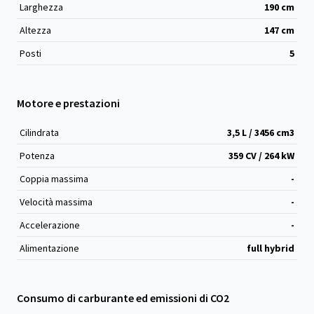
Larghezza
190
cm
Altezza
147
cm
Posti
5
Motore e prestazioni
Cilindrata
3,5 L / 3456 cm
3
Potenza
359 CV / 264 kW
Coppia massima
-
Velocità massima
-
Accelerazione
-
Alimentazione
full hybrid
Consumo di carburante ed emissioni di CO2