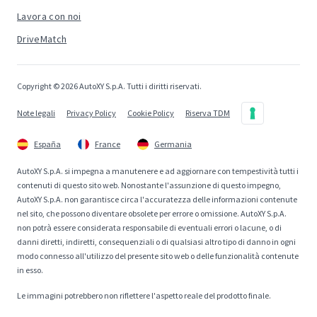
Lavora con noi
DriveMatch
Copyright © 2026 AutoXY S.p.A. Tutti i diritti riservati.
Note legali
Privacy Policy
Cookie Policy
Riserva TDM
España
France
Germania
AutoXY S.p.A. si impegna a manutenere e ad aggiornare con tempestività tutti i
contenuti di questo sito web. Nonostante l'assunzione di questo impegno,
AutoXY S.p.A. non garantisce circa l'accuratezza delle informazioni contenute
nel sito, che possono diventare obsolete per errore o omissione. AutoXY S.p.A.
non potrà essere considerata responsabile di eventuali errori o lacune, o di
danni diretti, indiretti, consequenziali o di qualsiasi altro tipo di danno in ogni
modo connesso all'utilizzo del presente sito web o delle funzionalità contenute
in esso.
Le immagini potrebbero non riflettere l'aspetto reale del prodotto finale.