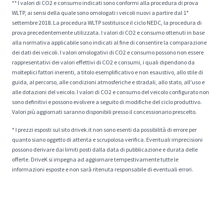
** I valori di CO2 e consumo indicati sono conformi alla procedura di prova
WLTP, ai sensi della quale sono omologati i veicoli nuovi a partire dal 1°
settembre 2018. La procedura WLTP sostituisce il ciclo NEDC, la procedura di
prova precedentemente utilizzata. I valori di CO2 e consumo ottenuti in base
alla normativa applicabile sono indicati al fine di consentire la comparazione
dei dati dei veicoli. I valori omologativi di CO2 e consumo possono non essere
rappresentativi dei valori effettivi di CO2 e consumi, i quali dipendono da
molteplici fattori inerenti, a titolo esemplificativo e non esaustivo, allo stile di
guida, al percorso, alle condizioni atmosferiche e stradali, allo stato, all'uso e
alle dotazioni del veicolo. I valori di CO2 e consumo del veicolo configurato non
sono definitivi e possono evolvere a seguito di modifiche del ciclo produttivo.
Valori più aggiornati saranno disponibili presso il concessionario prescelto.
* I prezzi esposti sul sito drivek.it non sono esenti da possibilità di errore per
quanto siano oggetto di attenta e scrupolosa verifica. Eventuali imprecisioni
possono derivare dai limiti posti dalla data di pubblicazione e durata delle
offerte. DriveK si impegna ad aggiornare tempestivamente tutte le
informazioni esposte e non sarà ritenuta responsabile di eventuali errori.