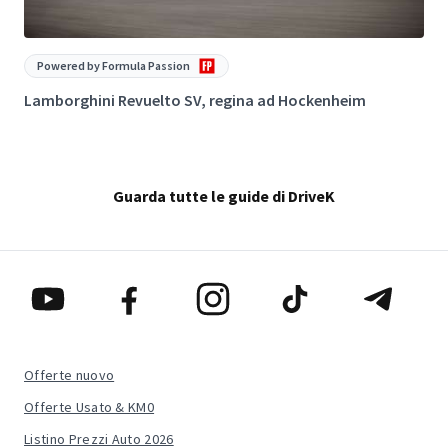
Powered by Formula Passion
Lamborghini Revuelto SV, regina ad Hockenheim
I
Guarda tutte le guide di DriveK
Offerte nuovo
Offerte Usato & KM0
Listino Prezzi Auto 2026