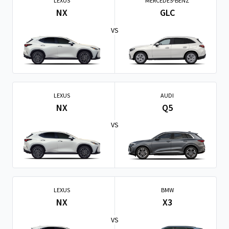
LEXUS
MERCEDES-BENZ
NX
GLC
VS
LEXUS
AUDI
NX
Q5
VS
LEXUS
BMW
NX
X3
VS