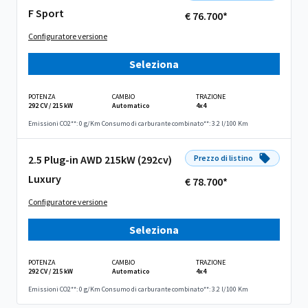
F Sport
€ 76.700*
Configuratore versione
Seleziona
POTENZA
CAMBIO
TRAZIONE
292 CV / 215 kW
Automatico
4x4
Emissioni CO2**: 0 g/Km
Consumo di carburante combinato**: 3.2 l/100 Km
2.5 Plug-in AWD 215kW (292cv)
Prezzo di listino
Luxury
€ 78.700*
Configuratore versione
Seleziona
POTENZA
CAMBIO
TRAZIONE
292 CV / 215 kW
Automatico
4x4
Emissioni CO2**: 0 g/Km
Consumo di carburante combinato**: 3.2 l/100 Km