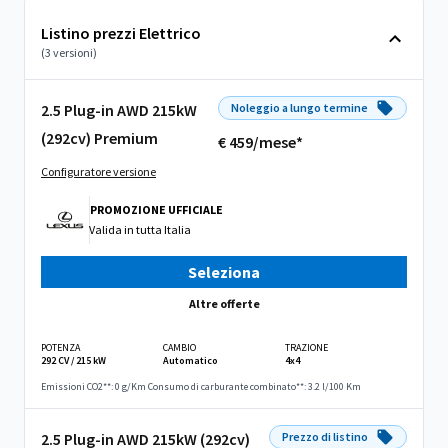
Listino prezzi Elettrico
(3 versioni)
2.5 Plug-in AWD 215kW
Noleggio a lungo termine
(292cv) Premium
€ 459/mese*
Configuratore versione
PROMOZIONE UFFICIALE
Valida in
tutta Italia
Seleziona
Altre offerte
POTENZA
CAMBIO
TRAZIONE
292 CV / 215 kW
Automatico
4x4
Emissioni CO2**: 0 g/Km
Consumo di carburante combinato**: 3.2 l/100 Km
2.5 Plug-in AWD 215kW (292cv)
Prezzo di listino