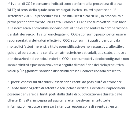
** I valori di CO2 e consumo indicati sono conformi alla procedura di prova
WLTP, ai sensi della quale sono omologati i veicoli nuovi a partire dal 1°
settembre 2018. La procedura WLTP sostituisce il ciclo NEDC, la procedura di
prova precedentemente utilizzata. I valori di CO2 e consumo ottenuti in base
alla normativa applicabile sono indicati al fine di consentire la comparazione
dei dati dei veicoli. I valori omologativi di CO2 e consumo possono non essere
rappresentativi dei valori effettivi di CO2 e consumi, i quali dipendono da
molteplici fattori inerenti, a titolo esemplificativo e non esaustivo, allo stile di
guida, al percorso, alle condizioni atmosferiche e stradali, allo stato, all'uso e
alle dotazioni del veicolo. I valori di CO2 e consumo del veicolo configurato non
sono definitivi e possono evolvere a seguito di modifiche del ciclo produttivo.
Valori più aggiornati saranno disponibili presso il concessionario prescelto.
* I prezzi esposti sul sito drivek.it non sono esenti da possibilità di errore per
quanto siano oggetto di attenta e scrupolosa verifica. Eventuali imprecisioni
possono derivare dai limiti posti dalla data di pubblicazione e durata delle
offerte. DriveK si impegna ad aggiornare tempestivamente tutte le
informazioni esposte e non sarà ritenuta responsabile di eventuali errori.