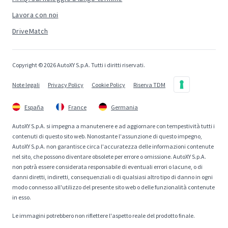
Lavora con noi
DriveMatch
Copyright © 2026 AutoXY S.p.A. Tutti i diritti riservati.
Note legali
Privacy Policy
Cookie Policy
Riserva TDM
España
France
Germania
AutoXY S.p.A. si impegna a manutenere e ad aggiornare con tempestività tutti i
contenuti di questo sito web. Nonostante l'assunzione di questo impegno,
AutoXY S.p.A. non garantisce circa l'accuratezza delle informazioni contenute
nel sito, che possono diventare obsolete per errore o omissione. AutoXY S.p.A.
non potrà essere considerata responsabile di eventuali errori o lacune, o di
danni diretti, indiretti, consequenziali o di qualsiasi altro tipo di danno in ogni
modo connesso all'utilizzo del presente sito web o delle funzionalità contenute
in esso.
Le immagini potrebbero non riflettere l'aspetto reale del prodotto finale.