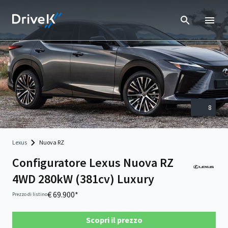
8
Lexus
Nuova RZ
Configuratore Lexus Nuova RZ
4WD 280kW (381cv) Luxury
€ 69.900*
Prezzo di listino
Scopri il prezzo