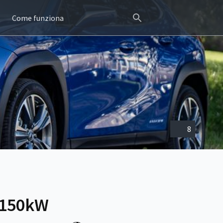
Come funziona
8
c 150kW