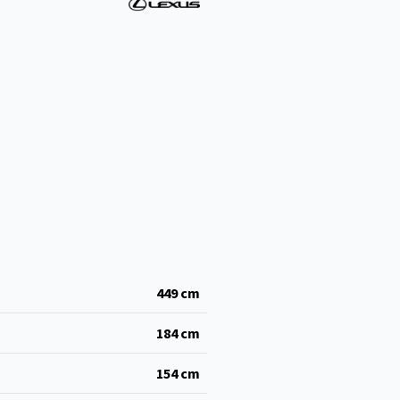
449
cm
184
cm
154
cm