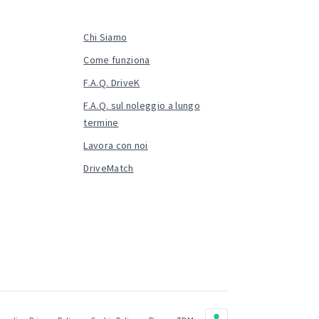
Chi Siamo
Come funziona
F.A.Q. DriveK
F.A.Q. sul noleggio a lungo
termine
Lavora con noi
DriveMatch