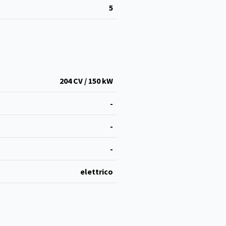
5
204 CV / 150 kW
-
-
-
elettrico