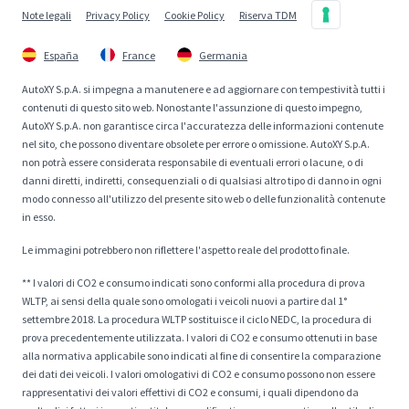
Note legali
Privacy Policy
Cookie Policy
Riserva TDM
España
France
Germania
AutoXY S.p.A. si impegna a manutenere e ad aggiornare con tempestività tutti i
contenuti di questo sito web. Nonostante l'assunzione di questo impegno,
AutoXY S.p.A. non garantisce circa l'accuratezza delle informazioni contenute
nel sito, che possono diventare obsolete per errore o omissione. AutoXY S.p.A.
non potrà essere considerata responsabile di eventuali errori o lacune, o di
danni diretti, indiretti, consequenziali o di qualsiasi altro tipo di danno in ogni
modo connesso all'utilizzo del presente sito web o delle funzionalità contenute
in esso.
Le immagini potrebbero non riflettere l'aspetto reale del prodotto finale.
** I valori di CO2 e consumo indicati sono conformi alla procedura di prova
WLTP, ai sensi della quale sono omologati i veicoli nuovi a partire dal 1°
settembre 2018. La procedura WLTP sostituisce il ciclo NEDC, la procedura di
prova precedentemente utilizzata. I valori di CO2 e consumo ottenuti in base
alla normativa applicabile sono indicati al fine di consentire la comparazione
dei dati dei veicoli. I valori omologativi di CO2 e consumo possono non essere
rappresentativi dei valori effettivi di CO2 e consumi, i quali dipendono da