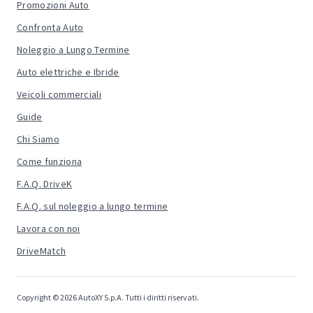
Promozioni Auto
Confronta Auto
Noleggio a Lungo Termine
Auto elettriche e Ibride
Veicoli commerciali
Guide
Chi Siamo
Come funziona
F.A.Q. DriveK
F.A.Q. sul noleggio a lungo termine
Lavora con noi
DriveMatch
Copyright © 2026 AutoXY S.p.A. Tutti i diritti riservati.