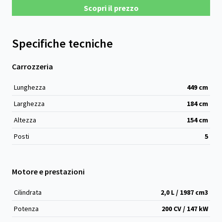
Scopri il prezzo
Specifiche tecniche
Carrozzeria
Lunghezza
449
cm
Larghezza
184
cm
Altezza
154
cm
Posti
5
Motore e prestazioni
Cilindrata
2,0 L / 1987 cm
3
Potenza
200 CV / 147 kW