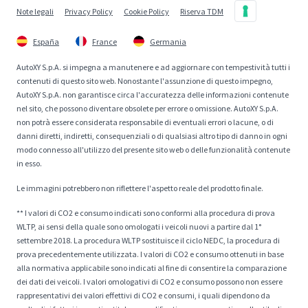
Note legali
Privacy Policy
Cookie Policy
Riserva TDM
España
France
Germania
AutoXY S.p.A. si impegna a manutenere e ad aggiornare con tempestività tutti i
contenuti di questo sito web. Nonostante l'assunzione di questo impegno,
AutoXY S.p.A. non garantisce circa l'accuratezza delle informazioni contenute
nel sito, che possono diventare obsolete per errore o omissione. AutoXY S.p.A.
non potrà essere considerata responsabile di eventuali errori o lacune, o di
danni diretti, indiretti, consequenziali o di qualsiasi altro tipo di danno in ogni
modo connesso all'utilizzo del presente sito web o delle funzionalità contenute
in esso.
Le immagini potrebbero non riflettere l'aspetto reale del prodotto finale.
** I valori di CO2 e consumo indicati sono conformi alla procedura di prova
WLTP, ai sensi della quale sono omologati i veicoli nuovi a partire dal 1°
settembre 2018. La procedura WLTP sostituisce il ciclo NEDC, la procedura di
prova precedentemente utilizzata. I valori di CO2 e consumo ottenuti in base
alla normativa applicabile sono indicati al fine di consentire la comparazione
dei dati dei veicoli. I valori omologativi di CO2 e consumo possono non essere
rappresentativi dei valori effettivi di CO2 e consumi, i quali dipendono da