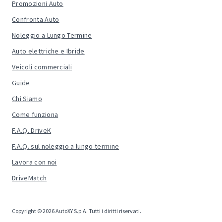
Promozioni Auto
Confronta Auto
Noleggio a Lungo Termine
Auto elettriche e Ibride
Veicoli commerciali
Guide
Chi Siamo
Come funziona
F.A.Q. DriveK
F.A.Q. sul noleggio a lungo termine
Lavora con noi
DriveMatch
Copyright © 2026 AutoXY S.p.A. Tutti i diritti riservati.