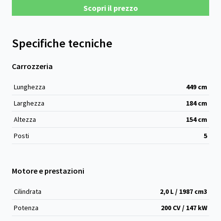
Scopri il prezzo
Specifiche tecniche
Carrozzeria
Lunghezza
449
cm
Larghezza
184
cm
Altezza
154
cm
Posti
5
Motore e prestazioni
Cilindrata
2,0 L / 1987 cm
3
Potenza
200 CV / 147 kW