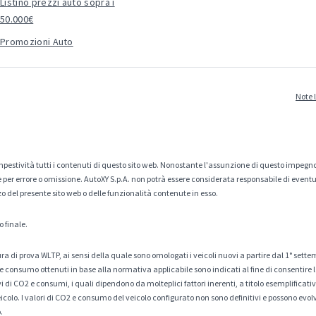
Listino prezzi auto sopra i
50.000€
Promozioni Auto
Note 
estività tutti i contenuti di questo sito web. Nonostante l'assunzione di questo impegno
er errore o omissione. AutoXY S.p.A. non potrà essere considerata responsabile di eventuali
zo del presente sito web o delle funzionalità contenute in esso.
o finale.
a di prova WLTP, ai sensi della quale sono omologati i veicoli nuovi a partire dal 1° sette
 consumo ottenuti in base alla normativa applicabile sono indicati al fine di consentire l
di CO2 e consumi, i quali dipendono da molteplici fattori inerenti, a titolo esemplificativo 
veicolo. I valori di CO2 e consumo del veicolo configurato non sono definitivi e possono evolv
.