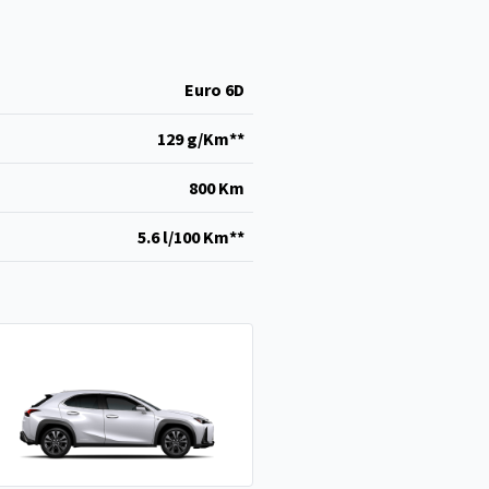
Euro 6D
129 g/Km**
800 Km
5.6 l/100 Km**