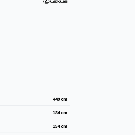
449
cm
184
cm
154
cm