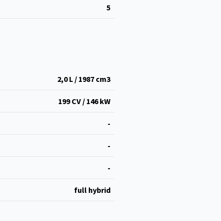
5
2,0 L / 1987 cm
3
199 CV / 146 kW
-
-
-
full hybrid