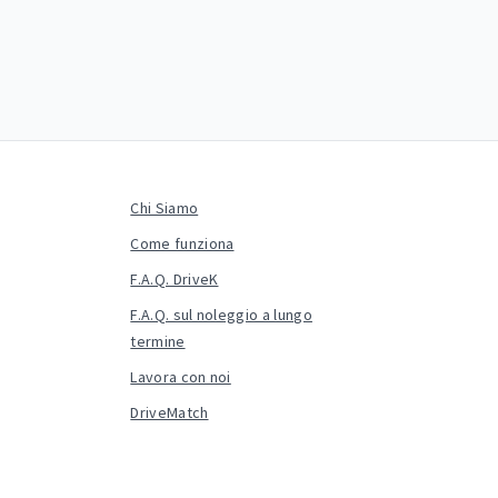
Chi Siamo
Come funziona
F.A.Q. DriveK
F.A.Q. sul noleggio a lungo
termine
Lavora con noi
DriveMatch