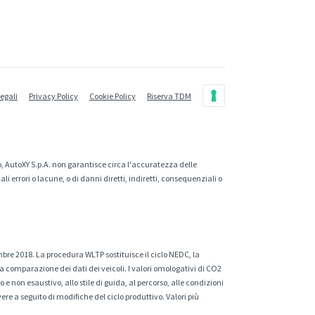
legali
Privacy Policy
Cookie Policy
Riserva TDM
, AutoXY S.p.A. non garantisce circa l'accuratezza delle
 errori o lacune, o di danni diretti, indiretti, consequenziali o
mbre 2018. La procedura WLTP sostituisce il ciclo NEDC, la
a comparazione dei dati dei veicoli. I valori omologativi di CO2
e non esaustivo, allo stile di guida, al percorso, alle condizioni
ere a seguito di modifiche del ciclo produttivo. Valori più