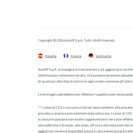
Copyright © 2026 AutoXY S.p.A. Tutti i diritti riservati.
España
France
Germania
AutoXY S.p.A. si impegna a manutenere e ad aggiornare con temp
informazioni contenute nel sito, che possono diventare obsolete p
di qualsiasi altro tipo di danno in ogni modo connesso all'utiliz
Le immagini potrebbero non riflettere l'aspetto reale del prodott
** I valori di CO2 e consumo indicati sono conformi alla procedur
procedura di prova precedentemente utilizzata. I valori di CO2 e
e consumo possono non essere rappresentativi dei valori effettivi 
atmosferiche e stradali, allo stato, all'uso e alle dotazioni del 
aggiornati saranno disponibili presso il concessionario prescelto