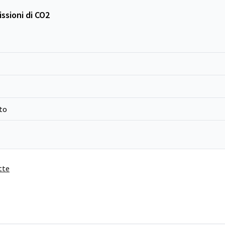
ssioni di CO2
to
tte