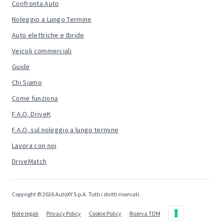
Confronta Auto
Noleggio a Lungo Termine
Auto elettriche e Ibride
Veicoli commerciali
Guide
Chi Siamo
Come funziona
F.A.Q. DriveK
F.A.Q. sul noleggio a lungo termine
Lavora con noi
DriveMatch
Copyright © 2026 AutoXY S.p.A. Tutti i diritti riservati.
Note legali
Privacy Policy
Cookie Policy
Riserva TDM