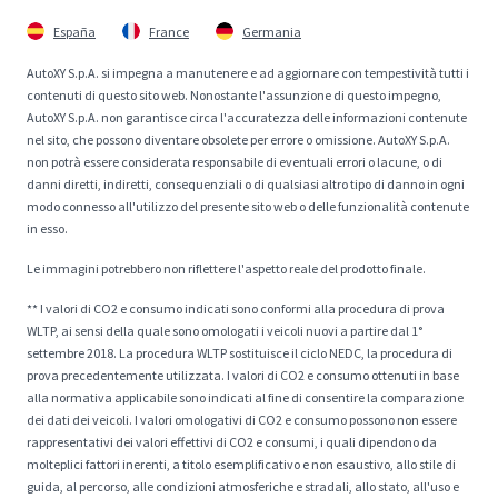
España
France
Germania
AutoXY S.p.A. si impegna a manutenere e ad aggiornare con tempestività tutti i
contenuti di questo sito web. Nonostante l'assunzione di questo impegno,
AutoXY S.p.A. non garantisce circa l'accuratezza delle informazioni contenute
nel sito, che possono diventare obsolete per errore o omissione. AutoXY S.p.A.
non potrà essere considerata responsabile di eventuali errori o lacune, o di
danni diretti, indiretti, consequenziali o di qualsiasi altro tipo di danno in ogni
modo connesso all'utilizzo del presente sito web o delle funzionalità contenute
in esso.
Le immagini potrebbero non riflettere l'aspetto reale del prodotto finale.
** I valori di CO2 e consumo indicati sono conformi alla procedura di prova
WLTP, ai sensi della quale sono omologati i veicoli nuovi a partire dal 1°
settembre 2018. La procedura WLTP sostituisce il ciclo NEDC, la procedura di
prova precedentemente utilizzata. I valori di CO2 e consumo ottenuti in base
alla normativa applicabile sono indicati al fine di consentire la comparazione
dei dati dei veicoli. I valori omologativi di CO2 e consumo possono non essere
rappresentativi dei valori effettivi di CO2 e consumi, i quali dipendono da
molteplici fattori inerenti, a titolo esemplificativo e non esaustivo, allo stile di
guida, al percorso, alle condizioni atmosferiche e stradali, allo stato, all'uso e