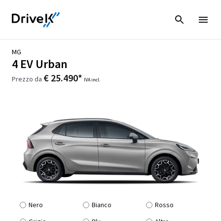
MG
4 EV Urban
€ 25.490*
Prezzo da
IVA incl.
Nero
Bianco
Rosso