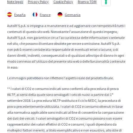
Note legali
Privacy Policy
Cookie Policy
Riserva TDM
España
France
Germania
AutoXY S.p.A. si impegna a manutenere e ad aggiornare con tempestività tutti i
contenuti di questo sito web. Nonostante l'assunzione di questo impegno,
AutoXY S.p.A. non garantisce circa l'accuratezza delle informazioni contenute
nel sito, che possono diventare obsolete per errore o omissione. AutoXY S.p.A.
non potrà essere considerata responsabile di eventuali errori o lacune, o di
danni diretti, indiretti, consequenziali o di qualsiasi altro tipo di danno in ogni
modo connesso all'utilizzo del presente sito web o delle funzionalità contenute
in esso.
Le immagini potrebbero non riflettere l'aspetto reale del prodotto finale.
** I valori di CO2 e consumo indicati sono conformi alla procedura di prova
WLTP, ai sensi della quale sono omologati i veicoli nuovi a partire dal 1°
settembre 2018. La procedura WLTP sostituisce il ciclo NEDC, la procedura di
prova precedentemente utilizzata. I valori di CO2 e consumo ottenuti in base
alla normativa applicabile sono indicati al fine di consentire la comparazione
dei dati dei veicoli. I valori omologativi di CO2 e consumo possono non essere
rappresentativi dei valori effettivi di CO2 e consumi, i quali dipendono da
molteplici fattori inerenti, a titolo esemplificativo e non esaustivo, allo stile di