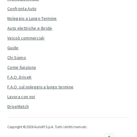
Confronta Auto
Noleggio a Lungo Termine
Auto elettriche e Ibride
Veicoli commerciali
Guide
Chi Siamo
Come funziona
F.A.Q. DriveK
F.A.Q. sul noleggio a lungo termine
Lavora con noi
DriveMatch
Copyright © 2026 AutoXY S.p.A. Tutti i diritti riservati.