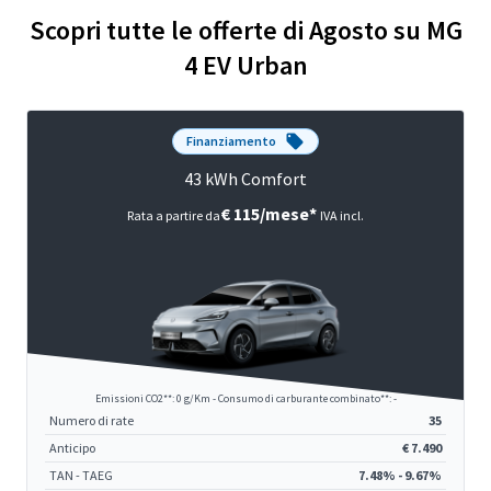
Scopri tutte le offerte di Agosto su MG
4 EV Urban
Finanziamento
43 kWh Comfort
€ 115/mese*
Rata a partire da
IVA incl.
Emissioni CO2**: 0 g/Km - Consumo di carburante combinato**: -
Numero di rate
35
Anticipo
€ 7.490
TAN - TAEG
7.48% - 9.67%