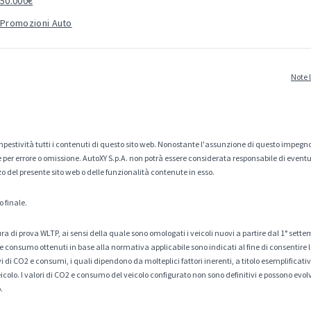
50.000€
Promozioni Auto
Note 
estività tutti i contenuti di questo sito web. Nonostante l'assunzione di questo impegno
er errore o omissione. AutoXY S.p.A. non potrà essere considerata responsabile di eventuali
zo del presente sito web o delle funzionalità contenute in esso.
o finale.
a di prova WLTP, ai sensi della quale sono omologati i veicoli nuovi a partire dal 1° sette
 consumo ottenuti in base alla normativa applicabile sono indicati al fine di consentire l
di CO2 e consumi, i quali dipendono da molteplici fattori inerenti, a titolo esemplificativo 
veicolo. I valori di CO2 e consumo del veicolo configurato non sono definitivi e possono evolv
.