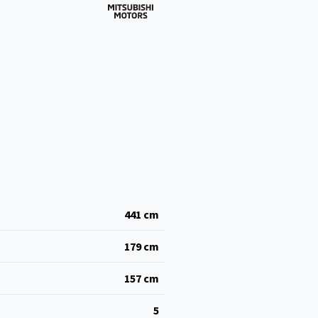
441
cm
179
cm
157
cm
5