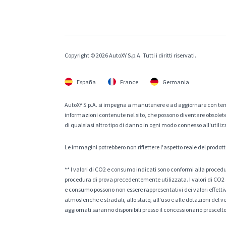
Copyright © 2026 AutoXY S.p.A. Tutti i diritti riservati.
España
France
Germania
AutoXY S.p.A. si impegna a manutenere e ad aggiornare con temp
informazioni contenute nel sito, che possono diventare obsolete p
di qualsiasi altro tipo di danno in ogni modo connesso all'utiliz
Le immagini potrebbero non riflettere l'aspetto reale del prodott
** I valori di CO2 e consumo indicati sono conformi alla procedur
procedura di prova precedentemente utilizzata. I valori di CO2 e
e consumo possono non essere rappresentativi dei valori effettivi 
atmosferiche e stradali, allo stato, all'uso e alle dotazioni del 
aggiornati saranno disponibili presso il concessionario prescelto