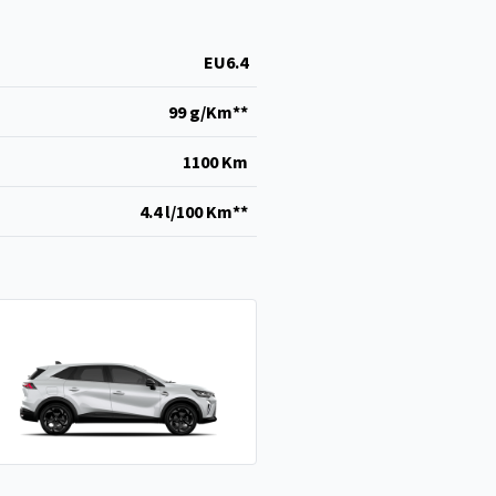
EU6.4
99 g/Km**
1100 Km
4.4 l/100 Km**