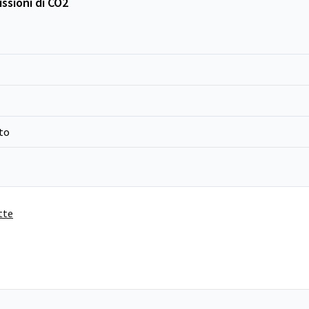
ssioni di CO2
to
tte