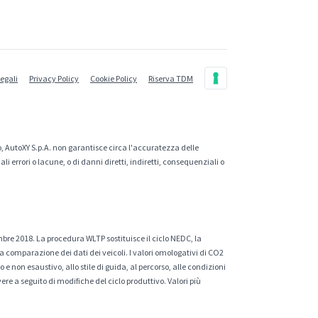
legali
Privacy Policy
Cookie Policy
Riserva TDM
, AutoXY S.p.A. non garantisce circa l'accuratezza delle
 errori o lacune, o di danni diretti, indiretti, consequenziali o
mbre 2018. La procedura WLTP sostituisce il ciclo NEDC, la
a comparazione dei dati dei veicoli. I valori omologativi di CO2
e non esaustivo, allo stile di guida, al percorso, alle condizioni
ere a seguito di modifiche del ciclo produttivo. Valori più