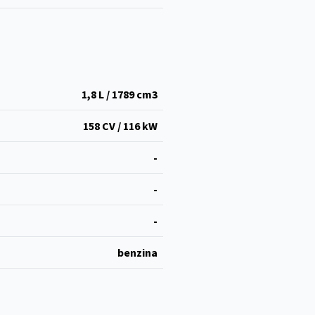
1,8 L / 1789 cm
3
158 CV / 116 kW
-
-
-
benzina