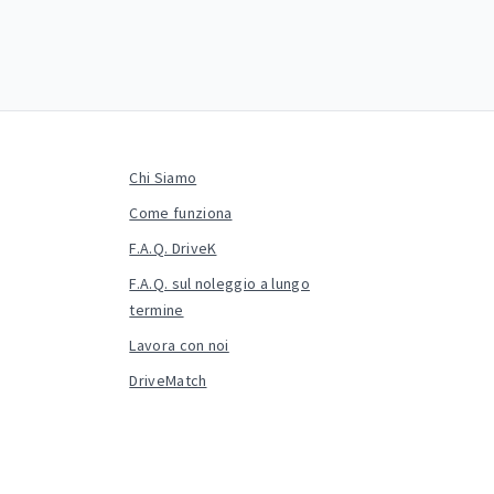
Chi Siamo
Come funziona
F.A.Q. DriveK
F.A.Q. sul noleggio a lungo
termine
Lavora con noi
DriveMatch