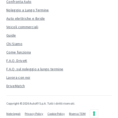
Confronta Auto
Noleggio a Lungo Termine
Auto elettriche e Ibride
Veicoli commerciali
Guide
Chi Siamo
Come funziona
F.A.Q. DriveK
F.A.Q. sul noleggio a lungo termine
Lavora con noi
DriveMatch
Copyright © 2026 AutoXY S.p.A. Tutti i diritti riservati.
Note legali
Privacy Policy
Cookie Policy
Riserva TDM