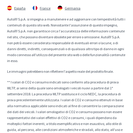
España
France
Germania
AutoXY S.p.A. si impegna a manutenere e ad aggiornare con tempestività tutti i
contenuti di questo sito web. Nonostante l'assunzione di questo impegno,
AutoXY S.p.A. non garantisce circa l'accuratezza delle informazioni contenute
nel sito, che possono diventare obsolete per errore o omissione. AutoXY S.p.A.
non potrà essere considerata responsabile di eventuali errori o lacune, o di
danni diretti, indiretti, consequenziali o di qualsiasi altro tipo di danno in ogni
modo connesso all'utilizzo del presente sito web o delle funzionalità contenute
in esso.
Le immagini potrebbero non riflettere l'aspetto reale del prodotto finale.
** I valori di CO2 e consumo indicati sono conformi alla procedura di prova
WLTP, ai sensi della quale sono omologati i veicoli nuovi a partire dal 1°
settembre 2018. La procedura WLTP sostituisce il ciclo NEDC, la procedura di
prova precedentemente utilizzata. I valori di CO2 e consumo ottenuti in base
alla normativa applicabile sono indicati al fine di consentire la comparazione
dei dati dei veicoli. I valori omologativi di CO2 e consumo possono non essere
rappresentativi dei valori effettivi di CO2 e consumi, i quali dipendono da
molteplici fattori inerenti, a titolo esemplificativo e non esaustivo, allo stile di
guida, al percorso, alle condizioni atmosferiche e stradali, allo stato, all'uso e