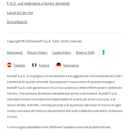
F.A.Q. sul noleggio a lungo termine
Lavora con noi
DriveMatch
Copyright © 2026 AutoXY S.p.A. Tutti i diritti riservati.
Note legali
Privacy Policy
Cookie Policy
Riserva TDM
España
France
Germania
AutoXY S.p.A. si impegna a manutenere e ad aggiornare con tempestività tutti i
contenuti di questo sito web. Nonostante l'assunzione di questo impegno,
AutoXY S.p.A. non garantisce circa l'accuratezza delle informazioni contenute
nel sito, che possono diventare obsolete per errore o omissione. AutoXY S.p.A.
non potrà essere considerata responsabile di eventuali errori o lacune, o di
danni diretti, indiretti, consequenziali o di qualsiasi altro tipo di danno in ogni
modo connesso all'utilizzo del presente sito web o delle funzionalità contenute
in esso.
Le immagini potrebbero non riflettere l'aspetto reale del prodotto finale.