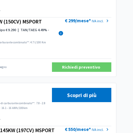
.
€ 299/mese*
W (150CV) MSPORT
IVA incl.
ipo € 9.290
|
TAN/TAEG 4.49% -
arburante combinato**: 4.7 l/100 Km
Richiedi preventivo
mpegno
Scopri di più
di carburante combinato**:
7.8 - 2.8
:
16.1 - 16 kWh/100km
.
€ 550/mese*
E 145KW (197CV) MSPORT
IVA incl.