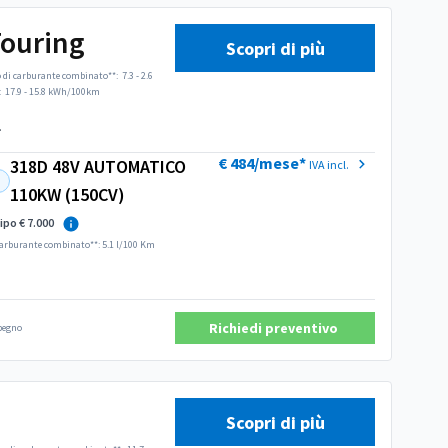
Touring
Scopri di più
di carburante combinato**:
7.3 - 2.6
:
17.9 - 15.8 kWh/100km
.
€ 484/mese*
318D 48V AUTOMATICO
IVA incl.
110KW (150CV)
ipo € 7.000
arburante combinato**: 5.1 l/100 Km
Richiedi preventivo
mpegno
Scopri di più