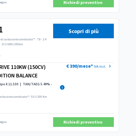
Richiedi preventivo
mpegno
1
Scopri di più
di carburante combinato**:
7.8 - 2.4
:
13.3 kWh/100km
.
€ 390/mese*
RIVE 110KW (150CV)
IVA incl.
DITION BALANCE
ipo € 11.530
|
TAN/TAEG 5.49% -
arburante combinato**: 5.0 l/100 Km
Richiedi preventivo
mpegno