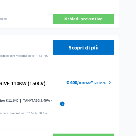
Richiedi preventivo
mpegno
Scopri di più
 di carburante combinato**:
7.8 - 4.6
.
€ 400/mese*
RIVE 110KW (150CV)
IVA incl.
ipo € 11.640
|
TAN/TAEG 5.49% -
arburante combinato**: 5.2 l/100 Km