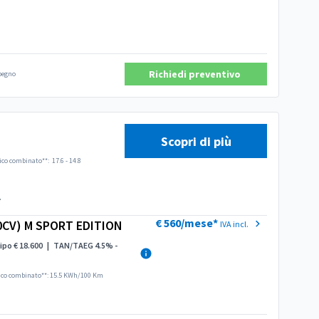
Richiedi preventivo
mpegno
Scopri di più
ico combinato**:
17.6 - 14.8
.
€ 560/mese*
0CV) M SPORT EDITION
IVA incl.
ipo € 18.600
|
TAN/TAEG 4.5% -
ico combinato**: 15.5 KWh/100 Km