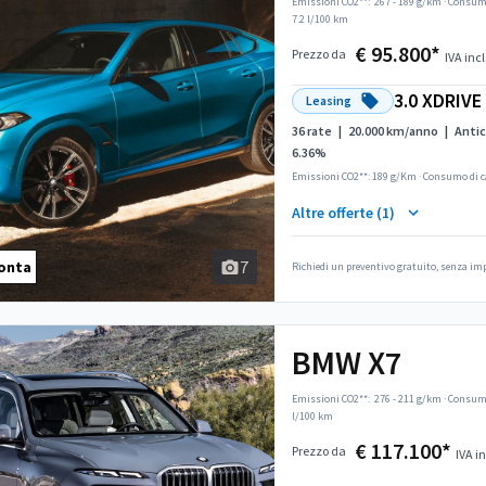
Emissioni CO2**:
267 - 189 g/km
·
Consumo
7.2 l/100 km
€ 95.800*
Prezzo da
IVA incl
3.0 XDRIV
Leasing
36 rate
|
20.000 km/anno
|
Antic
6.36%
Emissioni CO2**: 189 g/Km
·
Consumo di c
Altre offerte (1)
7
onta
Richiedi un preventivo gratuito, senza i
BMW X7
Emissioni CO2**:
276 - 211 g/km
·
Consumo
l/100 km
€ 117.100*
Prezzo da
IVA in