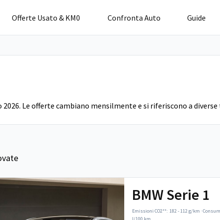
Offerte Usato & KM0
Confronta Auto
Guide
o 2026. Le offerte cambiano mensilmente e si riferiscono a diverse 
ovate
BMW Serie 1
Emissioni CO2**:
182 - 112 g/km
·
Consumo
l/100 km