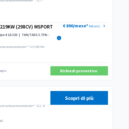
 di carburante combinato**:
11.7 -
.
€ 890/mese*
E 219KW (298CV) MSPORT
IVA incl.
ipo € 16.320
|
TAN/TAEG 5.75% -
arburante combinato**: 7.2 l/100 Km
Richiedi preventivo
mpegno
Scopri di più
 di carburante combinato**:
12.1 - 8
cl.