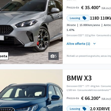
€ 35.400*
Prezzo da
IVA incl
118D 110K
Leasing
36 rate
|
15.000 km/anno
|
Antic
5.47%
Emissioni CO2**: 122 g/Km
·
Consumo di c
Altre offerte (1)
5
onta
Richiedi un preventivo gratuito, senza i
BMW X3
Emissioni CO2**:
177 - 64 g/km
·
Consumo 
l/100 km
·
Consumo elettrico combinato**
€ 66.200*
Prezzo da
IVA incl
2.0 XDRIV
Leasing