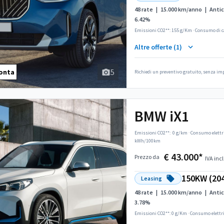
48 rate
|
15.000 km/anno
|
Antic
6.42%
Emissioni CO2**: 155 g/Km
·
Consumo di c
Altre offerte (1)
5
onta
Richiedi un preventivo gratuito, senza i
BMW iX1
Emissioni CO2**:
0 g/km
·
Consumo elettr
kWh/100km
€ 43.000*
Prezzo da
IVA incl
150KW (20
Leasing
48 rate
|
15.000 km/anno
|
Antic
3.78%
Emissioni CO2**: 0 g/Km
·
Consumo elettr