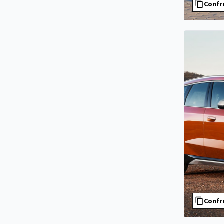
Confr
Confr