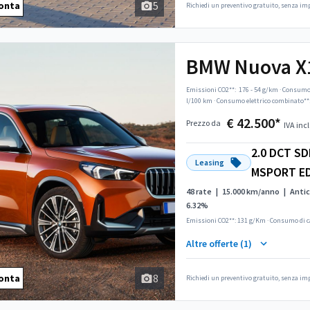
5
onta
Richiedi un preventivo gratuito, senza i
BMW Nuova X
Emissioni CO2**:
176 - 54 g/km
·
Consumo 
l/100 km
·
Consumo elettrico combinato**
€ 42.500*
Prezzo da
IVA incl
2.0 DCT SD
Leasing
MSPORT E
48 rate
|
15.000 km/anno
|
Antic
6.32%
Emissioni CO2**: 131 g/Km
·
Consumo di c
Altre offerte (1)
8
onta
Richiedi un preventivo gratuito, senza i