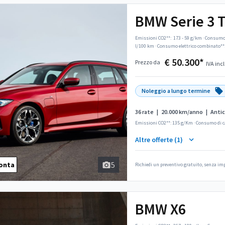
BMW Serie 3 
Emissioni CO2**:
173 - 59 g/km
·
Consumo 
l/100 km
·
Consumo elettrico combinato**
€ 50.300*
Prezzo da
IVA incl
Noleggio a lungo termine
36 rate
|
20.000 km/anno
|
Antic
Emissioni CO2**: 135 g/Km
·
Consumo di c
Altre offerte (1)
5
onta
Richiedi un preventivo gratuito, senza i
BMW X6