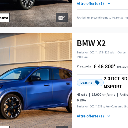
Altre offerte (1)
9
onta
Richiedi un preventivo gratuito, senza i
BMW X2
Emissioni CO2**:
175 - 120 g/km
·
Consumo
l/100 km
€ 46.800*
Prezzo da
IVA incl
2.0 DCT SD
Leasing
MSPORT
48 rate
|
15.000 km/anno
|
Antic
6.29%
Emissioni CO2**: 136 g/Km
·
Consumo di c
Altre offerte (1)