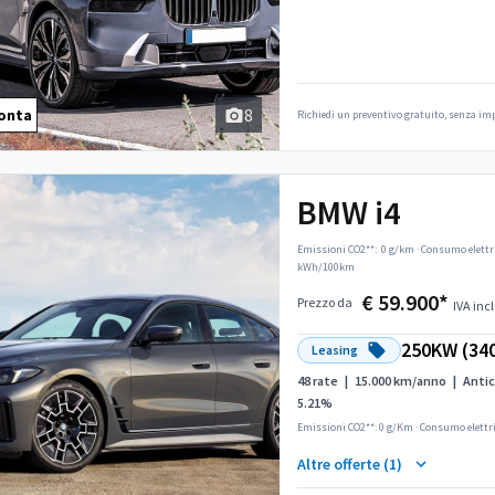
8
onta
Richiedi un preventivo gratuito, senza i
BMW i4
Emissioni CO2**:
0 g/km
·
Consumo elettr
kWh/100km
€ 59.900*
Prezzo da
IVA incl
250KW (34
Leasing
48 rate
|
15.000 km/anno
|
Antic
5.21%
Emissioni CO2**: 0 g/Km
·
Consumo elettr
Altre offerte (1)