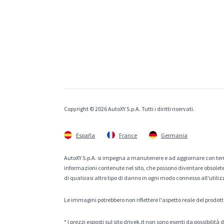
Copyright © 2026 AutoXY S.p.A. Tutti i diritti riservati.
España
France
Germania
AutoXY S.p.A. si impegna a manutenere e ad aggiornare con temp
informazioni contenute nel sito, che possono diventare obsolete p
di qualsiasi altro tipo di danno in ogni modo connesso all'utiliz
Le immagini potrebbero non riflettere l'aspetto reale del prodott
* I prezzi esposti sul sito drivek.it non sono esenti da possibili