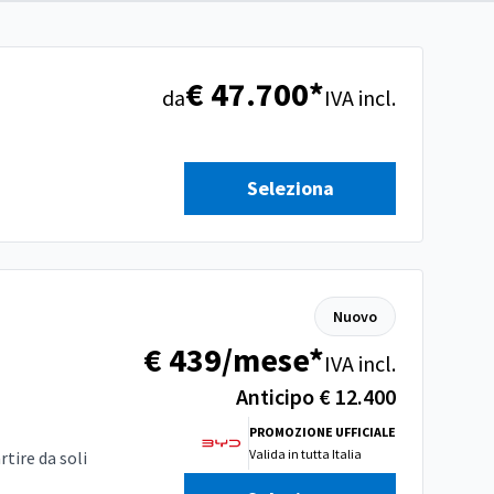
€ 47.700*
da
IVA incl.
Seleziona
Nuovo
€ 439/mese*
IVA incl.
Anticipo € 12.400
PROMOZIONE UFFICIALE
Valida in
tutta Italia
tire da soli