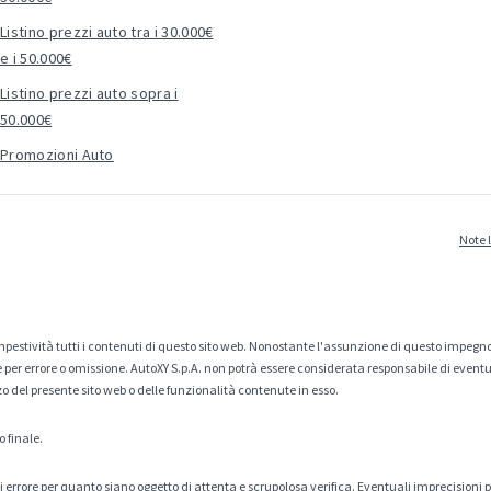
Listino prezzi auto tra i 30.000€
e i 50.000€
Listino prezzi auto sopra i
50.000€
Promozioni Auto
Note 
estività tutti i contenuti di questo sito web. Nonostante l'assunzione di questo impegno
er errore o omissione. AutoXY S.p.A. non potrà essere considerata responsabile di eventuali
zo del presente sito web o delle funzionalità contenute in esso.
o finale.
tà di errore per quanto siano oggetto di attenta e scrupolosa verifica. Eventuali imprecisioni