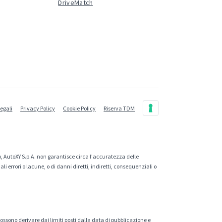
DriveMatch
legali
Privacy Policy
Cookie Policy
Riserva TDM
, AutoXY S.p.A. non garantisce circa l'accuratezza delle
 errori o lacune, o di danni diretti, indiretti, consequenziali o
 possono derivare dai limiti posti dalla data di pubblicazione e