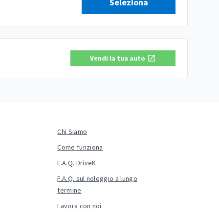
Seleziona
Vendi la tua auto
Chi Siamo
Come funziona
F.A.Q. DriveK
F.A.Q. sul noleggio a lungo
termine
Lavora con noi