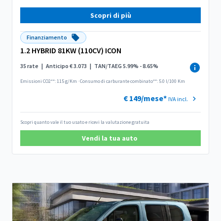
Scopri di più
Finanziamento
1.2 HYBRID 81KW (110CV) ICON
35 rate
|
Anticipo € 3.073
|
TAN/TAEG 5.99% - 8.65%
Emissioni CO2**: 115 g/Km
·
Consumo di carburante combinato**: 5.0 l/100 Km
€ 149/mese*
IVA incl.
Scopri quanto vale il tuo usato e ricevi la valutazione gratuita
Vendi la tua auto