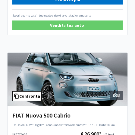
Scopri quanto vale il tuo usato e ricevi la valutazione gratuita
Vendi la tua auto
8
Confronta
FIAT Nuova 500 Cabrio
Emissioni CO2**:
0 g/km
·
Consumo elettrico combinato**:
14.4 - 13 kWh/100km
€ 26.900*
Prezzo da
IVA incl.