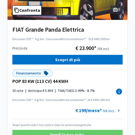
5
Confronta
FIAT Grande Panda Elettrica
Emissioni CO2**:
0 g/km
·
Consumo elettrico combinato**:
16.8 kWh/100km
€ 23.900*
Prezzo da
IVA incl.
Scopri di più
Finanziamento
POP 83 KW (113 CV) 44 KWH
35 rate
|
Anticipo € 5.959
|
TAN/TAEG 5.99% - 8.7%
Emissioni CO2**: 0 g/Km
·
Consumo elettrico combinato**: 16.8 KWh/100 Km
€ 199/mese*
IVA incl.
Scopri quanto vale il tuo usato e ricevi la valutazione gratuita
Vendi la tua auto