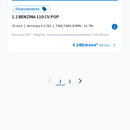
Finanziamento
1.2 BENZINA 110 CV POP
35 rate
|
Anticipo € 2.762
|
TAN/TAEG 8.99% - 11.7%
Emissioni CO2**: 145 g/Km
·
Consumo di carburante combinato**: 6.4 l/100 Km
€ 249/mese*
IVA incl.
1
2