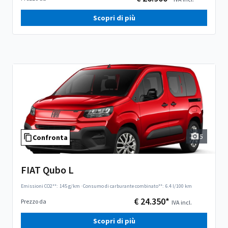
Scopri di più
5
Confronta
FIAT Qubo L
Emissioni CO2**:
145 g/km
·
Consumo di carburante combinato**:
6.4 l/100 km
€ 24.350*
Prezzo da
IVA incl.
Scopri di più