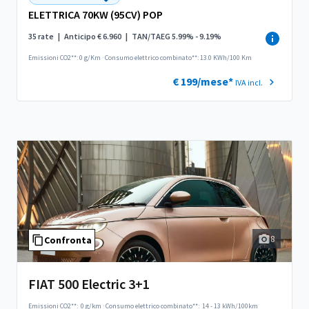
ELETTRICA 70KW (95CV) POP
35 rate
|
Anticipo € 6.960
|
TAN/TAEG 5.99% - 9.19%
Emissioni CO2**: 0 g/Km
·
Consumo elettrico combinato**: 13.0 KWh/100 Km
€ 199/mese*
IVA incl.
8
Confronta
FIAT 500 Electric 3+1
Emissioni CO2**:
0 g/km
·
Consumo elettrico combinato**:
14 - 13 kWh/100km