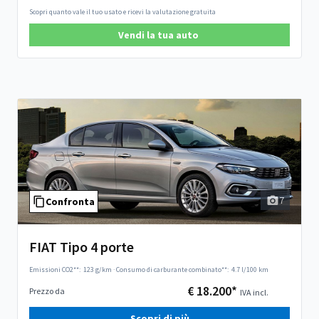
Scopri quanto vale il tuo usato e ricevi la valutazione gratuita
Vendi la tua auto
7
Confronta
FIAT Tipo 4 porte
Emissioni CO2**:
123 g/km
·
Consumo di carburante combinato**:
4.7 l/100 km
€ 18.200*
Prezzo da
IVA incl.
Scopri di più