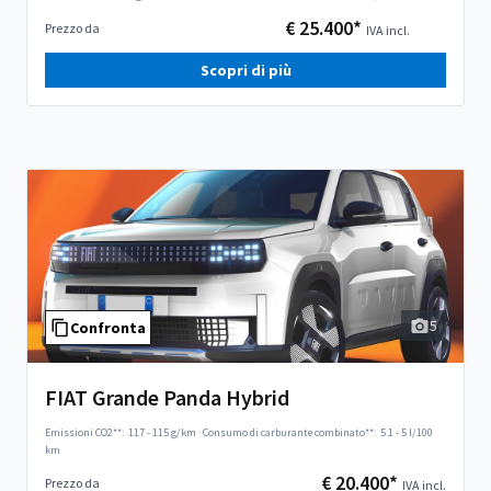
€ 25.400*
Prezzo da
IVA incl.
Scopri di più
5
Confronta
FIAT Grande Panda Hybrid
Emissioni CO2**:
117 - 115 g/km
·
Consumo di carburante combinato**:
5.1 - 5 l/100
km
€ 20.400*
Prezzo da
IVA incl.