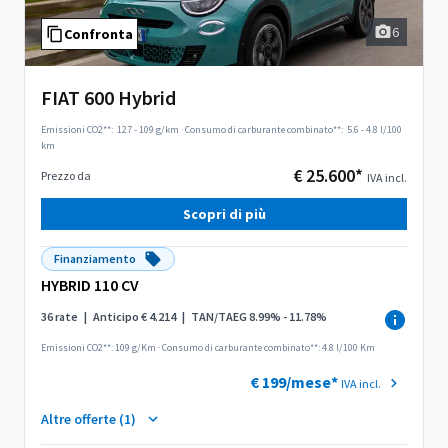
6
Confronta
FIAT 600 Hybrid
Emissioni CO2**:
127 - 109 g/km
·
Consumo di carburante combinato**:
5.6 - 4.8 l/100
km
€ 25.600*
Prezzo da
IVA incl.
Scopri di più
Finanziamento
HYBRID 110 CV
36 rate
|
Anticipo € 4.214
|
TAN/TAEG 8.99% - 11.78%
Emissioni CO2**: 109 g/Km
·
Consumo di carburante combinato**: 4.8 l/100 Km
€ 199/mese*
IVA incl.
Altre offerte (1)