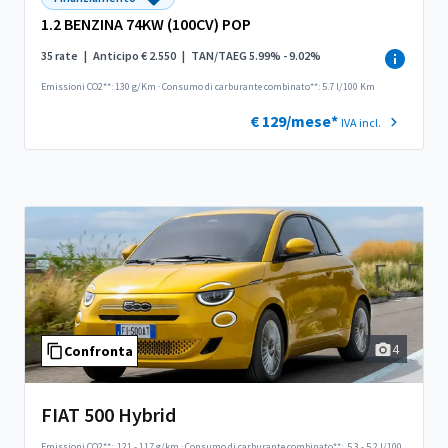
1.2 BENZINA 74KW (100CV) POP
35 rate
|
Anticipo € 2.550
|
TAN/TAEG 5.99% - 9.02%
Emissioni CO2**: 130 g/Km
·
Consumo di carburante combinato**: 5.7 l/100 Km
€ 129/mese*
IVA incl.
4
Confronta
FIAT 500 Hybrid
Emissioni CO2**:
121 - 117 g/km
·
Consumo di carburante combinato**:
5.3 - 5.2 l/100