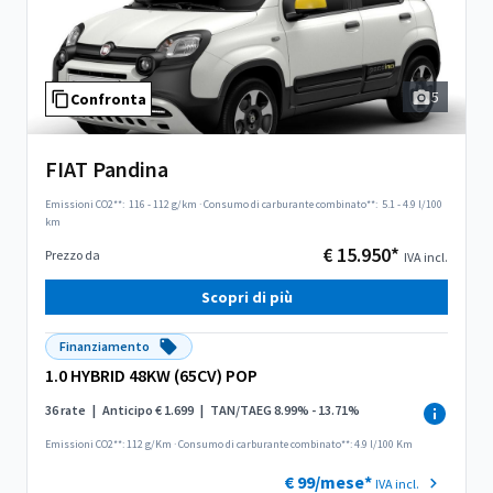
5
Confronta
FIAT Pandina
Emissioni CO2**:
116 - 112 g/km
·
Consumo di carburante combinato**:
5.1 - 4.9 l/100
km
€ 15.950*
Prezzo da
IVA incl.
Scopri di più
Finanziamento
1.0 HYBRID 48KW (65CV) POP
36 rate
|
Anticipo € 1.699
|
TAN/TAEG 8.99% - 13.71%
Emissioni CO2**: 112 g/Km
·
Consumo di carburante combinato**: 4.9 l/100 Km
€ 99/mese*
IVA incl.