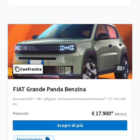
5
Confronta
FIAT Grande Panda Benzina
Emissioni CO2**:
130 - 128 g/km
·
Consumo di carburante combinato**:
5.7 - 5.6 l/100
km
€ 17.900*
Prezzo da
IVA incl.
Scopri di più
Finanziamento