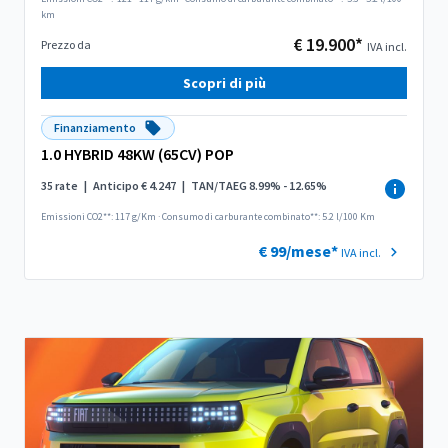
km
€ 19.900*
Prezzo da
IVA incl.
Scopri di più
Finanziamento
1.0 HYBRID 48KW (65CV) POP
35 rate
|
Anticipo € 4.247
|
TAN/TAEG 8.99% - 12.65%
Emissioni CO2**: 117 g/Km
·
Consumo di carburante combinato**: 5.2 l/100 Km
€ 99/mese*
IVA incl.