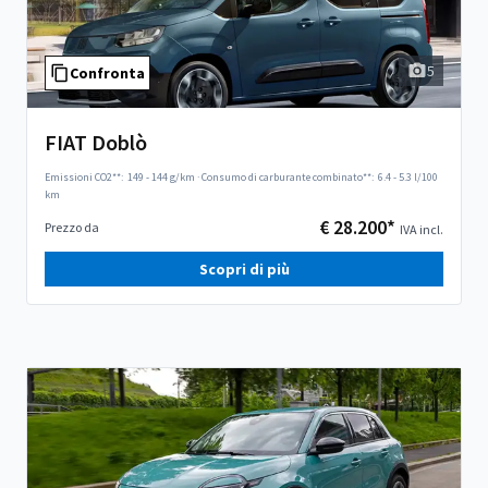
5
Confronta
FIAT Doblò
Emissioni CO2**:
149 - 144 g/km
·
Consumo di carburante combinato**:
6.4 - 5.3 l/100
km
€ 28.200*
Prezzo da
IVA incl.
Scopri di più