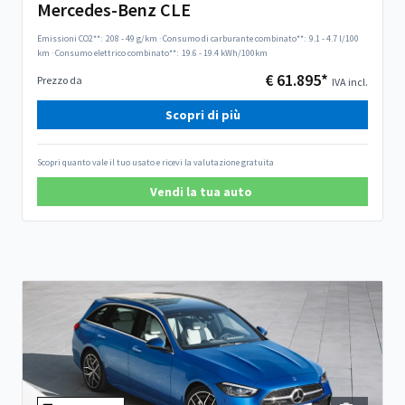
Mercedes-Benz CLE
Emissioni CO2**:
208 - 49 g/km
·
Consumo di carburante combinato**:
9.1 - 4.7 l/100
km
·
Consumo elettrico combinato**:
19.6 - 19.4 kWh/100km
€ 61.895*
Prezzo da
IVA incl.
Scopri di più
Scopri quanto vale il tuo usato e ricevi la valutazione gratuita
Vendi la tua auto