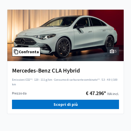
5
Confronta
Mercedes-Benz CLA Hybrid
Emissioni CO2**:
120 - 111 g/km
·
Consumo di carburante combinato**:
5.3 - 4.9 l/100
km
€ 47.296*
Prezzo da
IVA incl.
Scopri di più