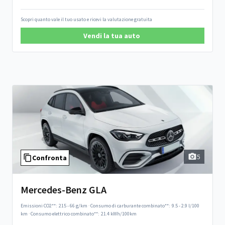
Scopri quanto vale il tuo usato e ricevi la valutazione gratuita
Vendi la tua auto
5
Confronta
Mercedes-Benz GLA
Emissioni CO2**:
215 - 66 g/km
·
Consumo di carburante combinato**:
9.5 - 2.9 l/100
km
·
Consumo elettrico combinato**:
21.4 kWh/100km