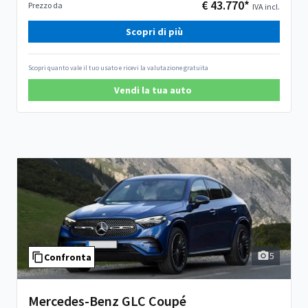
€ 43.770*
Prezzo da
IVA incl.
Scopri di più
Scopri quanto vale il tuo usato e ricevi la valutazione gratuita
Vendi la tua auto
5
Confronta
Mercedes-Benz GLC Coupé