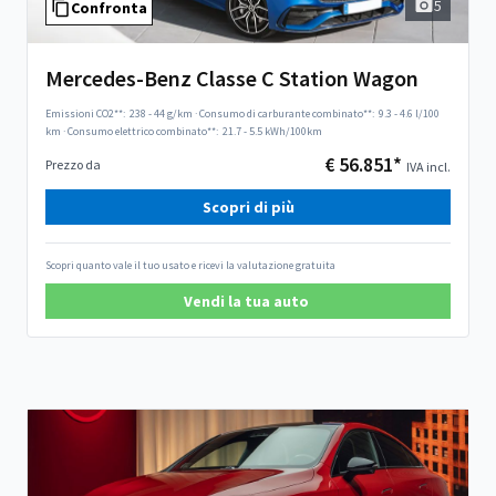
5
Confronta
Mercedes-Benz Classe C Station Wagon
Emissioni CO2**:
238 - 44 g/km
·
Consumo di carburante combinato**:
9.3 - 4.6 l/100
km
·
Consumo elettrico combinato**:
21.7 - 5.5 kWh/100km
€ 56.851*
Prezzo da
IVA incl.
Scopri di più
Scopri quanto vale il tuo usato e ricevi la valutazione gratuita
Vendi la tua auto