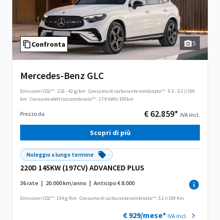
5
Confronta
Mercedes-Benz GLC
Emissioni CO2**:
216 - 42 g/km
·
Consumo di carburante combinato**:
9.5 - 5.1 l/100
km
·
Consumo elettrico combinato**:
17.9 kWh/100km
€ 62.859*
Prezzo da
IVA incl.
Scopri di più
Noleggio a lungo termine
220D 145KW (197CV) ADVANCED PLUS
36 rate
|
20.000 km/anno
|
Anticipo € 8.000
Emissioni CO2**: 134 g/Km
·
Consumo di carburante combinato**: 5.1 l/100 Km
€ 929/mese*
IVA incl.