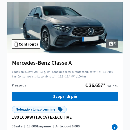
5
Confronta
Mercedes-Benz Classe A
Emissioni CO2**:
205 - 53 g/km
·
Consumo di carburante combinato**:
9 - 2.3 l/100
km
·
Consumo elettrico combinato**:
19.7 - 19.4 kWh/100km
€ 36.657*
Prezzo da
IVA incl.
Scopri di più
Noleggio a lungo termine
180 100KW (136CV) EXECUTIVE
36 rate
|
15.000 km/anno
|
Anticipo € 6.000