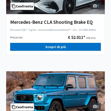
5
Confronta
Mercedes-Benz CLA Shooting Brake EQ
Emissioni CO2**:
0 g/km
·
Consumo elettrico combinato**:
13.3 - 12.3 kWh/100km
€ 52.011*
Prezzo da
IVA incl.
Scopri di più
5
Confronta