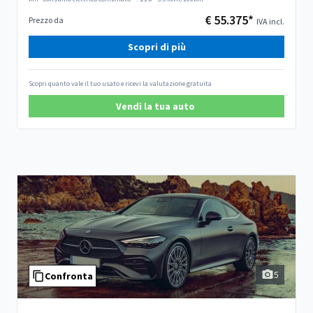
€ 55.375*
Prezzo da
IVA incl.
Scopri di più
Scopri quanto vale il tuo usato e ricevi la valutazione gratuita
Vendi la tua auto
5
Confronta