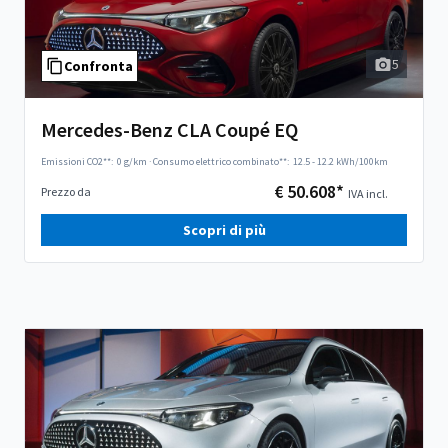
5
Confronta
Mercedes-Benz CLA Coupé EQ
Emissioni CO2**:
0 g/km
·
Consumo elettrico combinato**:
12.5 - 12.2 kWh/100km
€ 50.608*
Prezzo da
IVA incl.
Scopri di più