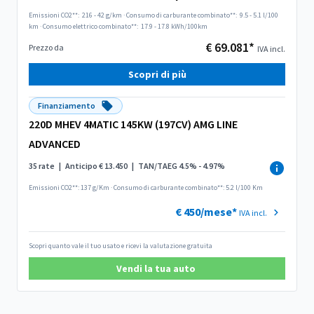
Emissioni CO2**:
216 - 42 g/km
·
Consumo di carburante combinato**:
9.5 - 5.1 l/100
km
·
Consumo elettrico combinato**:
17.9 - 17.8 kWh/100km
€ 69.081*
Prezzo da
IVA incl.
Scopri di più
Finanziamento
220D MHEV 4MATIC 145KW (197CV) AMG LINE
ADVANCED
35 rate
|
Anticipo € 13.450
|
TAN/TAEG 4.5% - 4.97%
Emissioni CO2**: 137 g/Km
·
Consumo di carburante combinato**: 5.2 l/100 Km
€ 450/mese*
IVA incl.
Scopri quanto vale il tuo usato e ricevi la valutazione gratuita
Vendi la tua auto