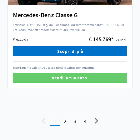
Mercedes-Benz Classe G
Emissioni CO2**:
358 - 0 g/km
·
Consumo di carburante combinato**:
15.7 - 8.8 l/100
km
·
Consumo elettrico combinato**:
28.8 kWh/100km
€ 145.769*
Prezzo da
IVA incl.
Scopri di più
Scopri quanto vale il tuo usato e ricevi la valutazione gratuita
Vendi la tua auto
1
2
3
4