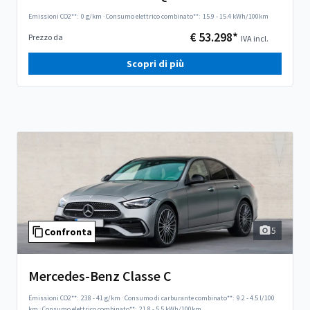
Emissioni CO2**:
0 g/km
·
Consumo elettrico combinato**:
15.9 - 15.4 kWh/100km
€ 53.298*
Prezzo da
IVA incl.
Scopri di più
5
Confronta
Mercedes-Benz Classe C
Emissioni CO2**:
238 - 41 g/km
·
Consumo di carburante combinato**:
9.2 - 4.5 l/100
km
·
Consumo elettrico combinato**:
21.8 - 5.5 kWh/100km