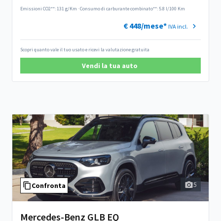
Emissioni CO2**: 131 g/Km
·
Consumo di carburante combinato**: 5.8 l/100 Km
€ 448/mese*
IVA incl.
Scopri quanto vale il tuo usato e ricevi la valutazione gratuita
Vendi la tua auto
5
Confronta
Mercedes-Benz GLB EQ