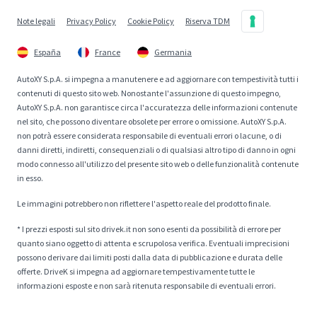
Note legali
Privacy Policy
Cookie Policy
Riserva TDM
España
France
Germania
AutoXY S.p.A. si impegna a manutenere e ad aggiornare con tempestività tutti i
contenuti di questo sito web. Nonostante l'assunzione di questo impegno,
AutoXY S.p.A. non garantisce circa l'accuratezza delle informazioni contenute
nel sito, che possono diventare obsolete per errore o omissione. AutoXY S.p.A.
non potrà essere considerata responsabile di eventuali errori o lacune, o di
danni diretti, indiretti, consequenziali o di qualsiasi altro tipo di danno in ogni
modo connesso all'utilizzo del presente sito web o delle funzionalità contenute
in esso.
Le immagini potrebbero non riflettere l'aspetto reale del prodotto finale.
* I prezzi esposti sul sito drivek.it non sono esenti da possibilità di errore per
quanto siano oggetto di attenta e scrupolosa verifica. Eventuali imprecisioni
possono derivare dai limiti posti dalla data di pubblicazione e durata delle
offerte. DriveK si impegna ad aggiornare tempestivamente tutte le
informazioni esposte e non sarà ritenuta responsabile di eventuali errori.