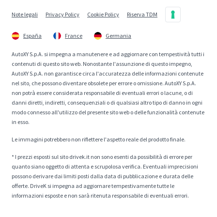
Note legali
Privacy Policy
Cookie Policy
Riserva TDM
España
France
Germania
AutoXY S.p.A. si impegna a manutenere e ad aggiornare con tempestività tutti i
contenuti di questo sito web. Nonostante l'assunzione di questo impegno,
AutoXY S.p.A. non garantisce circa l'accuratezza delle informazioni contenute
nel sito, che possono diventare obsolete per errore o omissione. AutoXY S.p.A.
non potrà essere considerata responsabile di eventuali errori o lacune, o di
danni diretti, indiretti, consequenziali o di qualsiasi altro tipo di danno in ogni
modo connesso all'utilizzo del presente sito web o delle funzionalità contenute
in esso.
Le immagini potrebbero non riflettere l'aspetto reale del prodotto finale.
* I prezzi esposti sul sito drivek.it non sono esenti da possibilità di errore per
quanto siano oggetto di attenta e scrupolosa verifica. Eventuali imprecisioni
possono derivare dai limiti posti dalla data di pubblicazione e durata delle
offerte. DriveK si impegna ad aggiornare tempestivamente tutte le
informazioni esposte e non sarà ritenuta responsabile di eventuali errori.